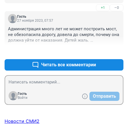
(дураков) хватает, то на неокрепшие лёд выедут, то на 
+1
–0
пешеходный мост... Кто то из комментаторов пишет, 
что бумажки им в деревне не нужны, типа как хотят и 
Гость
на чем хотят на том и передвигаются. Да хоть на 
27 ноября 2023, 07:57
ослах передвигайтесь, только до трагедии не 
Администрация много лет не может построить мост, 
доводите!
не обезопасила дорогу, довела до смерти, почему она 
должна уйти от наказания. Детей жаль. 
Администрация должна выполнять свои 
+0
–0
обязанности, должна знать проблемные места и 
решать эти вопросы. Пока каждый не будет брать 
ответственность за свои действия, никакого порядка 
Читать все комментарии
не будет.
Гость
Отправить
Войти
Новости СМИ2