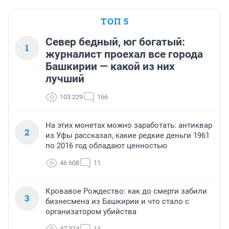
ТОП 5
Север бедный, юг богатый:
1
журналист проехал все города
Башкирии — какой из них
лучший
103 229
166
На этих монетах можно заработать: антиквар
2
из Уфы рассказал, какие редкие деньги 1961
по 2016 год обладают ценностью
46 608
11
Кровавое Рождество: как до смерти забили
3
бизнесмена из Башкирии и что стало с
организатором убийства
37 374
13