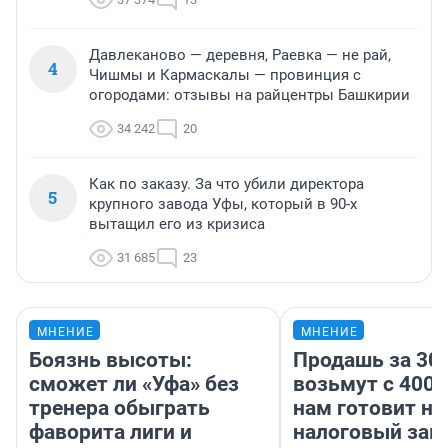
Давлеканово — деревня, Раевка — не рай,
4
Чишмы и Кармаскалы — провинция с
огородами: отзывы на райцентры Башкирии
34 242
20
Как по заказу. За что убили директора
5
крупного завода Уфы, который в 90-х
вытащил его из кризиса
31 685
23
МНЕНИЕ
МНЕНИЕ
Боязнь высоты:
Продашь за 300
сможет ли «Уфа» без
возьмут с 4000
тренера обыграть
нам готовит н
фаворита лиги и
налоговый зако