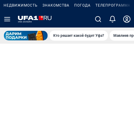
НЕДВИЖИМОСТЬ
ЗНАКОМСТВА
ПОГОДА
ТЕЛЕПРОГРАММА
Кто решает какой будет Уфа?
Мавлиев пр