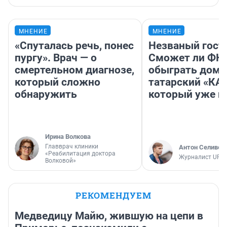
МНЕНИЕ
МНЕНИЕ
«Спуталась речь, понес
Незваный гост
пургу». Врач — о
Сможет ли ФК 
смертельном диагнозе,
обыграть дома
который сложно
татарский «КА
обнаружить
который уже не
Ирина Волкова
Главврач клиники
Антон Селивер
«Реабилитация доктора
Журналист UFA1
Волковой»
РЕКОМЕНДУЕМ
Медведицу Майю, жившую на цепи в