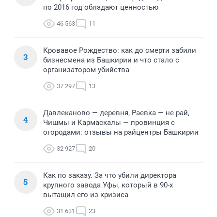
по 2016 год обладают ценностью
46 563
11
Кровавое Рождество: как до смерти забили
3
бизнесмена из Башкирии и что стало с
организатором убийства
37 297
13
Давлеканово — деревня, Раевка — не рай,
4
Чишмы и Кармаскалы — провинция с
огородами: отзывы на райцентры Башкирии
32 927
20
Как по заказу. За что убили директора
5
крупного завода Уфы, который в 90-х
вытащил его из кризиса
31 631
23