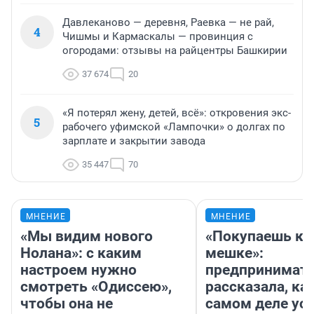
Давлеканово — деревня, Раевка — не рай,
4
Чишмы и Кармаскалы — провинция с
огородами: отзывы на райцентры Башкирии
37 674
20
«Я потерял жену, детей, всё»: откровения экс-
5
рабочего уфимской «Лампочки» о долгах по
зарплате и закрытии завода
35 447
70
МНЕНИЕ
МНЕНИЕ
«Мы видим нового
«Покупаешь ко
Нолана»: с каким
мешке»:
настроем нужно
предпринимат
смотреть «Одиссею»,
рассказала, как
чтобы она не
самом деле ус