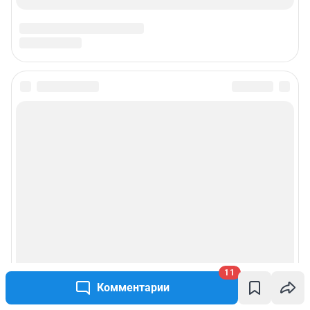
juristchel@shkulev.ru
Техподдержка:
help@shkulev.ru
Связаться с отделом продаж: моб. 8 (992) 212-32-74, раб. 8 800 2000-383,
доб. 3614,
reklamangs@shkulev.ru
Редакция сайта не несет ответственности за достоверность
информации, содержащейся в рекламных объявлениях.
Информация об ограничениях
Политика использования cookies
Рекомендательные системы
Политика конфиденциальности и обработки персональных данных и
правила использования сайта
Пользовательское соглашение сервиса «Подписка без баннерной
рекламы»
11
Комментарии
© ООО «Сеть городских порталов»