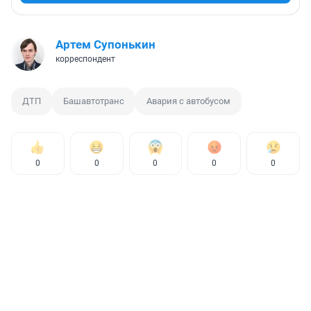
Артем Супонькин
корреспондент
ДТП
Башавтотранс
Авария с автобусом
0
0
0
0
0