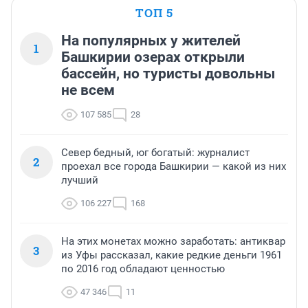
ТОП 5
На популярных у жителей
1
Башкирии озерах открыли
бассейн, но туристы довольны
не всем
107 585
28
Север бедный, юг богатый: журналист
2
проехал все города Башкирии — какой из них
лучший
106 227
168
На этих монетах можно заработать: антиквар
3
из Уфы рассказал, какие редкие деньги 1961
по 2016 год обладают ценностью
47 346
11