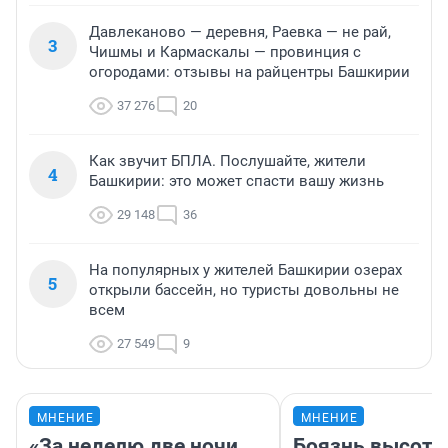
Давлеканово — деревня, Раевка — не рай,
3
Чишмы и Кармаскалы — провинция с
огородами: отзывы на райцентры Башкирии
37 276
20
Как звучит БПЛА. Послушайте, жители
4
Башкирии: это может спасти вашу жизнь
29 148
36
На популярных у жителей Башкирии озерах
5
открыли бассейн, но туристы довольны не
всем
27 549
9
МНЕНИЕ
МНЕНИЕ
«За неделю две ночи
Боязнь высоты