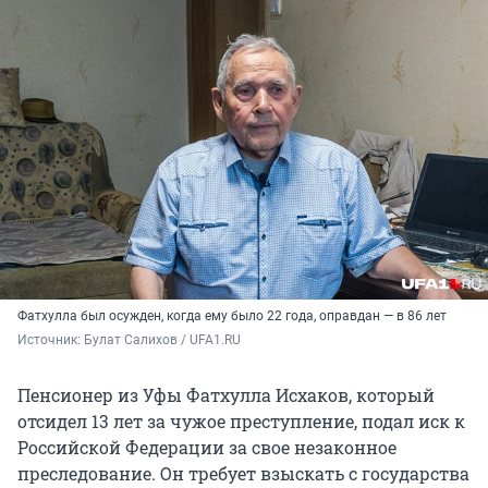
Фатхулла был осужден, когда ему было 22 года, оправдан — в 86 лет
Источник: 
Булат Салихов / UFA1.RU
Пенсионер из Уфы Фатхулла Исхаков, который
отсидел 13 лет за чужое преступление, подал иск к
Российской Федерации за свое незаконное
преследование. Он требует взыскать с государства