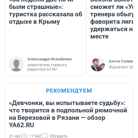
были страшные»:
сможет ли «Уфа
туристка рассказала об
тренера обыгр
отдыхе в Крыму
фаворита лиги 
удержаться на
месте
Александра Исмайлова
Антон Селивер
заместитель главного
Журналист UFA1
редактора 63.RU
РЕКОМЕНДУЕМ
«Девчонки, вы испытываете судьбу»:
что творится в подпольной рюмочной
на Березовой в Рязани — обзор
YA62.RU
21 час
11 942
Обсудить