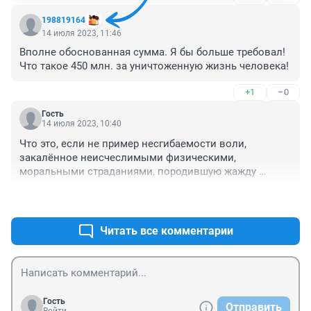
времена СССР.
198819164
14 июля 2023, 11:46
Вполне обоснованная сумма. Я бы больше требовал! 
Что такое 450 млн. за уничтоженную жизнь человека!
+1
–0
Гость
14 июля 2023, 10:40
Что это, если не пример несгибаемости воли, 
закалённое неисчеслимыми физическими, 
моральными страданиями, породившую жажду 
справедливости, на алтарь которой положена жизнь. 
+0
–0
Это не измеряемо деньгами. Да и не каждому это под 
силу.
Читать все комментарии
Гость
Отправить