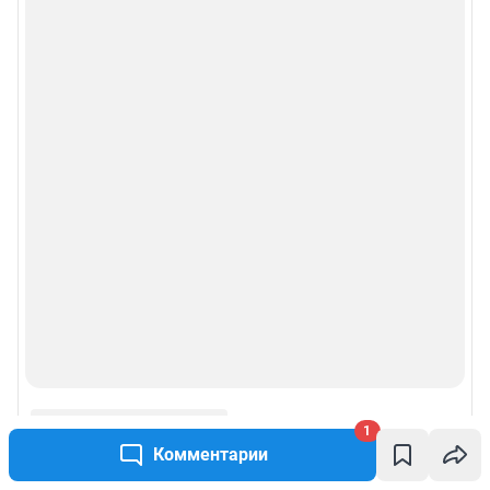
правила использования сайта
Пользовательское соглашение сервиса «Подписка без баннерной
рекламы»
© ООО «Сеть городских порталов»
© ООО «Интернет Технологии»
1
Комментарии