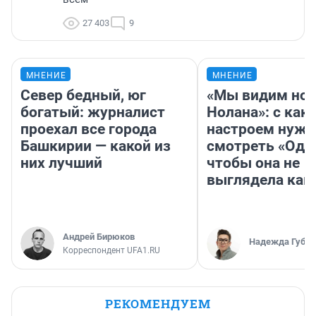
27 403
9
МНЕНИЕ
МНЕНИЕ
Север бедный, юг
«Мы видим нов
богатый: журналист
Нолана»: с как
проехал все города
настроем нужн
Башкирии — какой из
смотреть «Оди
них лучший
чтобы она не
выглядела как
Андрей Бирюков
Надежда Губар
Корреспондент UFA1.RU
РЕКОМЕНДУЕМ