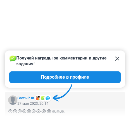
Получай награды за комментарии и другие 
задания!
Подробнее в профиле
КОММЕНТАРИИ
1
Гость Р. Ф.
27 мая 2023, 20:14
😢😢😢😩😩😩😭😭😭🙏🙏🙏
+0
–0