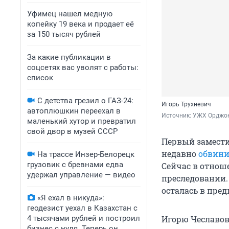
Уфимец нашел медную
копейку 19 века и продает её
за 150 тысяч рублей
За какие публикации в
соцсетях вас уволят с работы:
список
С детства грезил о ГАЗ-24:
Игорь Трухневич
автоплюшкин переехал в
Источник: 
УЖХ Орджон
маленький хутор и превратил
свой двор в музей СССР
Первый замести
недавно
обвини
На трассе Инзер-Белорецк
грузовик с бревнами едва
Сейчас в отнош
удержал управление — видео
преследовании.
осталась в пред
«Я ехал в никуда»:
геодезист уехал в Казахстан с
4 тысячами рублей и построил
Игорю Чеславов
бизнес с нуля. Теперь он