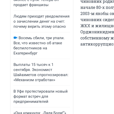
чиновник родил
продает франшизы
начале 80-х по
2003-м якобы о
Людям приходят уведомления
чиновник сидел
о зачислении денег на счет:
ЖКХ и жилищног
почему верить этому опасно
Орджоникидзевс
собственному ж
Восемь сбили, три упали.
Все, что известно об атаке
антикоррупцио
беспилотников на
Екатеринбург
Выплаты 15 тысяч к 1
сентября. Экономист
Шайахметов спрогнозировал:
«Механизм отработан»
В Уфе протестировали новый
формат встреч для
предпринимателей
«Она крикнула: „Дядя Боря!“»