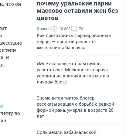
почему уральские парни
, что он
массово оставили жен без
цветов
пыт
8 часов
10 808
78
а.
Как приготовить фаршированные
перцы — простой рецепт от
ветствие
жительницы Барнаула
жители
и, и
«Мне сказали, что нам нужно
а.
расстаться». Московского врача
уволили из клиники из-за мата в
личном блоге
Знаменитая тикток-блогер,
рассказывавшая о борьбе с редкой
с-
формой рака, умерла в возрасте 26
жчину во
лет
 из
Соль земли забайкальской.