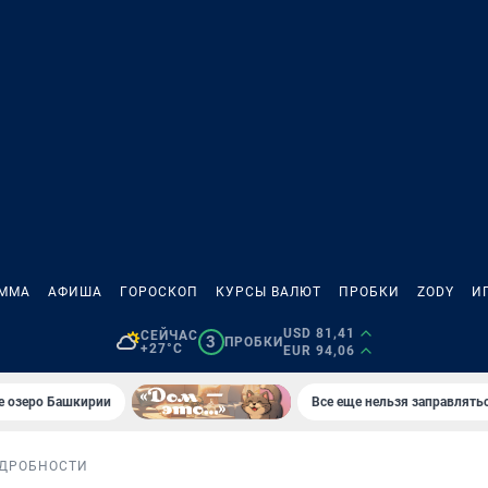
АММА
АФИША
ГОРОСКОП
КУРСЫ ВАЛЮТ
ПРОБКИ
ZODY
И
USD 81,41
СЕЙЧАС
3
ПРОБКИ
+27°C
EUR 94,06
е озеро Башкирии
Все еще нельзя заправлять
ДРОБНОСТИ