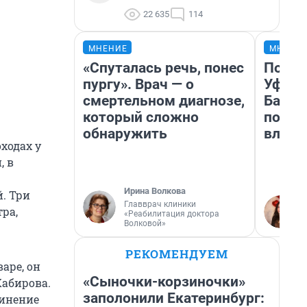
22 635
114
МНЕНИЕ
МНЕНИ
«Спуталась речь, понес
Почем
пургу». Врач — о
Уфы: 
смертельном диагнозе,
Башки
который сложно
побыв
обнаружить
влюби
ходах у
, в
Ирина Волкова
й. Три
Главврач клиники
ра,
«Реабилитация доктора
Волковой»
РЕКОМЕНДУЕМ
аре, он
«Сыночки-корзиночки»
Хабирова.
заполонили Екатеринбург:
винение