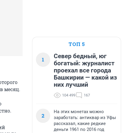
ТОП 5
Север бедный, юг
1
богатый: журналист
проехал все города
Башкирии — какой из
оторого
них лучший
в месяц.
104 499
167
о
стно.
На этих монетах можно
2
заработать: антиквар из Уфы
рассказал, какие редкие
ий
деньги 1961 по 2016 год