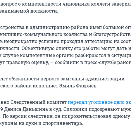
 вопрос о компетентности чиновника коллеги заверили
 занимаемой должности.
устройства в администрацию района имел большой о
 жилищно-коммунального хозяйства и благоустройств
ь неоднократно успешно проходил аттестацию на соот
жности. Объективную оценку его работы могут дать 
м случае компетентные органы разбираются в ситуаци
ут правовую оценку, — сообщили в пресс-службе район
ент обязанности первого замглавы администрации
кого района исполняет Эмиль Фахриев.
авно Следственный комитет
передал уголовное дело эк
9 Дениса Даньшина в суд. Силовики подозревают му
. По версии следствия, он покровительствовал одному
купоны на духи и спортинвентарь.