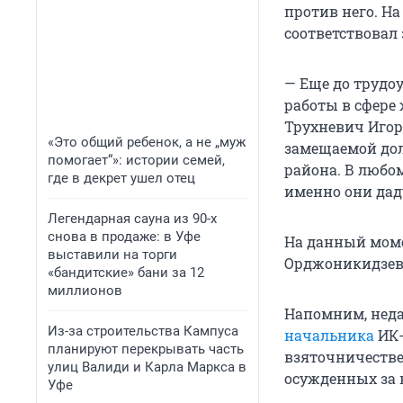
против него. На
соответствовал
— Еще до трудо
работы в сфере
Трухневич Игор
«Это общий ребенок, а не „муж
замещаемой дол
помогает“»: истории семей,
района. В любо
где в декрет ушел отец
именно они дад
Легендарная сауна из 90-х
снова в продаже: в Уфе
На данный мом
выставили на торги
Орджоникидзевс
«бандитские» бани за 12
миллионов
Напомним, нед
Из-за строительства Кампуса
начальника
ИК-
планируют перекрывать часть
взяточничестве
улиц Валиди и Карла Маркса в
осужденных за 
Уфе