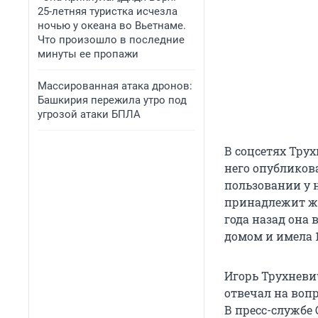
25-летняя туристка исчезла
ночью у океана во Вьетнаме.
Что произошло в последние
минуты ее пропажи
Массированная атака дронов:
Башкирия пережила утро под
угрозой атаки БПЛА
В соцсетях Трух
него опубликова
пользовании у 
принадлежит жен
года назад она 
домом и имела 1
Игорь Трухневич
отвечал на воп
В пресс-службе