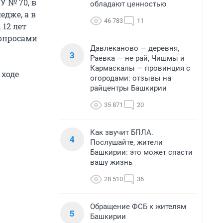
У № 70, в
обладают ценностью
едже, а в
46 783
11
12 лет
вопросами
Давлеканово — деревня,
3
Раевка — не рай, Чишмы и
Кармаскалы — провинция с
 ходе
огородами: отзывы на
райцентры Башкирии
35 871
20
Как звучит БПЛА.
4
Послушайте, жители
Башкирии: это может спасти
вашу жизнь
28 510
36
Обращение ФСБ к жителям
5
Башкирии