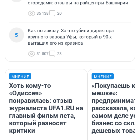
огородами: отзывы на райцентры Башкирии
35 138
20
Как по заказу. За что убили директора
5
крупного завода Уфы, который в 90-х
вытащил его из кризиса
31 807
23
МНЕНИЕ
МНЕНИЕ
Хоть кому-то
«Покупаешь ко
«Одиссея»
мешке»:
понравилась: отзыв
предпринимат
журналиста UFA1.RU на
рассказала, как
главный фильм лета,
самом деле ус
который разносят
бизнес со скл
критики
дешевых това