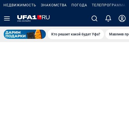
НЕДВИЖИМОСТЬ
ЗНАКОМСТВА
ПОГОДА
ТЕЛЕПРОГРАММА
Кто решает какой будет Уфа?
Мавлиев пр