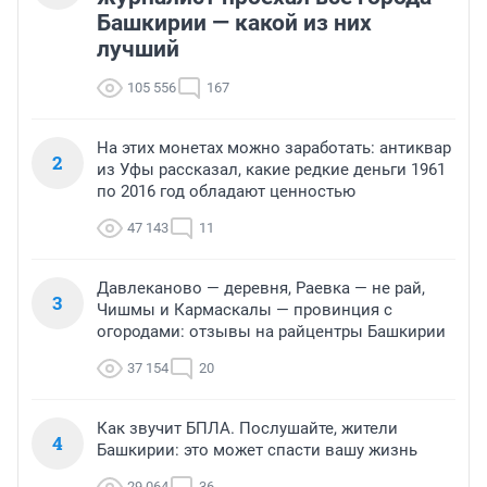
Башкирии — какой из них
лучший
105 556
167
На этих монетах можно заработать: антиквар
2
из Уфы рассказал, какие редкие деньги 1961
по 2016 год обладают ценностью
47 143
11
Давлеканово — деревня, Раевка — не рай,
3
Чишмы и Кармаскалы — провинция с
огородами: отзывы на райцентры Башкирии
37 154
20
Как звучит БПЛА. Послушайте, жители
4
Башкирии: это может спасти вашу жизнь
29 064
36