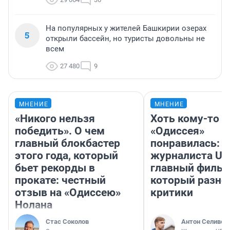
На популярных у жителей Башкирии озерах
5
открыли бассейн, но туристы довольны не
всем
27 480
9
МНЕНИЕ
МНЕНИЕ
«Никого нельзя
Хоть кому-то
победить». О чем
«Одиссея»
главный блокбастер
понравилась: 
этого года, который
журналиста UF
бьет рекорды в
главный фильм
прокате: честный
который разно
отзыв на «Одиссею»
критики
Нолана
Стас Соколов
Антон Селивер