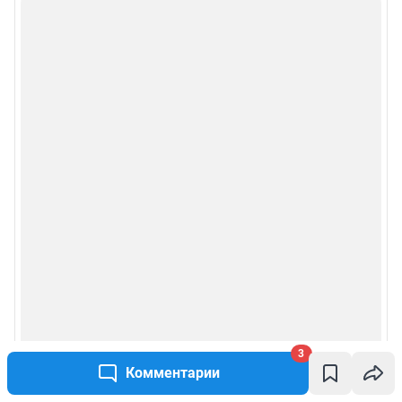
Политика использования cookies
Рекомендательные системы
Политика конфиденциальности и обработки персональных данных и
правила использования сайта
Пользовательское соглашение сервиса «Подписка без баннерной
рекламы»
© ООО «Сеть городских порталов»
© ООО «Интернет Технологии»
3
Комментарии