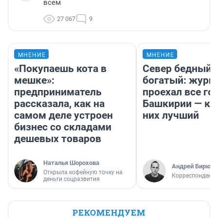
всем
27 067
9
МНЕНИЕ
МНЕНИЕ
«Покупаешь кота в
Север бедный,
мешке»:
богатый: журн
предприниматель
проехал все го
рассказала, как на
Башкирии — ка
самом деле устроен
них лучший
бизнес со складами
дешевых товаров
Наталья Шорохова
Андрей Бирюко
Открыла кофейную точку на
Корреспондент 
деньги соцразвития
РЕКОМЕНДУЕМ