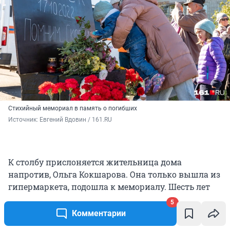
Стихийный мемориал в память о погибших
Источник: 
Евгений Вдовин / 161.RU
К столбу прислоняется жительница дома
напротив, Ольга Кокшарова. Она только вышла из
гипермаркета, подошла к мемориалу. Шесть лет
назад Ольга купила квартиру в этом
5
микрорайоне, чтобы приезжать на отдых из
Комментарии
родного Мурманска.