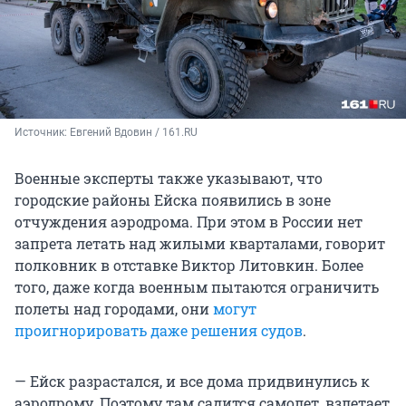
Источник: 
Евгений Вдовин / 161.RU
Военные эксперты также указывают, что
городские районы Ейска появились в зоне
отчуждения аэродрома. При этом в России нет
запрета летать над жилыми кварталами, говорит
полковник в отставке Виктор Литовкин. Более
того, даже когда военным пытаются ограничить
полеты над городами, они
могут
проигнорировать даже решения судов
.
— Ейск разрастался, и все дома придвинулись к
аэродрому. Поэтому там садится самолет, взлетает