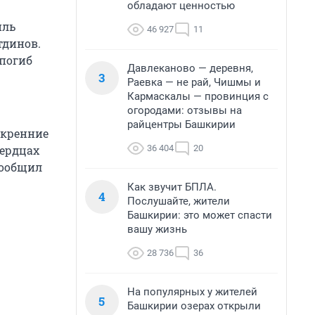
обладают ценностью
иль
46 927
11
тдинов.
 погиб
Давлеканово — деревня,
3
Раевка — не рай, Чишмы и
Кармаскалы — провинция с
огородами: отзывы на
райцентры Башкирии
скренние
36 404
20
сердцах
сообщил
Как звучит БПЛА.
4
Послушайте, жители
Башкирии: это может спасти
вашу жизнь
28 736
36
На популярных у жителей
5
Башкирии озерах открыли