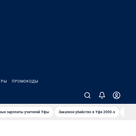
ГРЫ
ПРОМОКОДЫ
ные зарплаты учителей Уфы
Заказное убийство в Уфе 2000-х
Каким