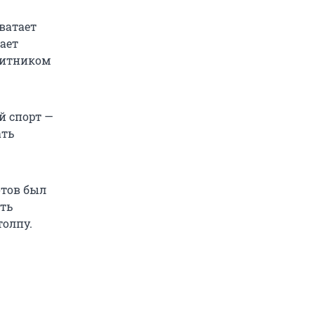
ватает
ает
ащитником
й спорт —
ать
отов был
сть
толпу.