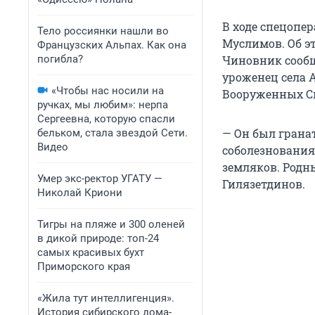
В ходе спецопе
Тело россиянки нашли во
Муслимов. Об э
Французских Альпах. Как она
погибла?
Чиновник сообщ
уроженец села 
«Чтобы нас носили на
Вооруженных Си
ручках, мы любим»: нерпа
Сергеевна, которую спасли
— Он был грана
бельком, стала звездой Сети.
Видео
соболезнования 
земляков. Родн
Умер экс-ректор УГАТУ —
Гилязетдинов.
Николай Криони
Тигры на пляже и 300 оленей
в дикой природе: топ-24
самых красивых бухт
Приморского края
«Жила тут интеллигенция».
История сибирского дома-