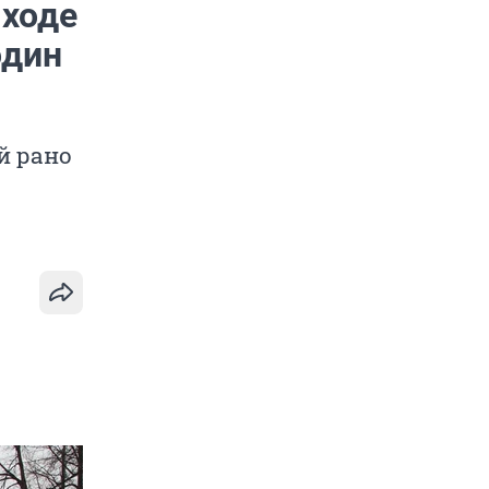
 ходе
один
й рано