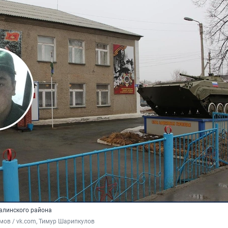
алинского района
ов / vk.com, Тимур Шарипкулов