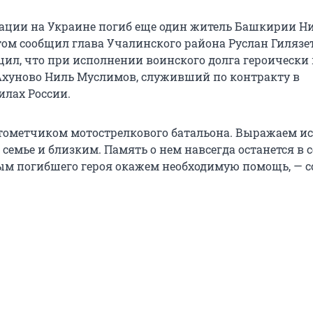
рации на Украине погиб еще один житель Башкирии Н
том сообщил глава Учалинского района Руслан Гилязе
ил, что при исполнении воинского долга героически
Ахуново Ниль Муслимов, служивший по контракту в
лах России.
тометчиком мотострелкового батальона. Выражаем и
семье и близким. Память о нем навсегда останется в 
ым погибшего героя окажем необходимую помощь, — 