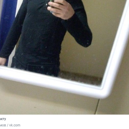
акту
ов / vk.com