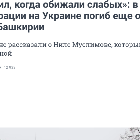
л, когда обижали слабых»: в
рации на Украине погиб еще 
Башкирии
е рассказали о Ниле Муслимове, которы
ной
12 933