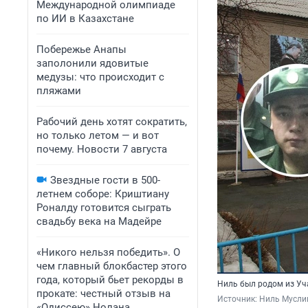
Международной олимпиаде
по ИИ в Казахстане
Побережье Анапы
заполонили ядовитые
медузы: что происходит с
пляжами
Рабочий день хотят сократить,
но только летом — и вот
почему. Новости 7 августа
Звездные гости в 500-
летнем соборе: Криштиану
Роналду готовится сыграть
свадьбу века на Мадейре
«Никого нельзя победить». О
чем главный блокбастер этого
года, который бьет рекорды в
Ниль был родом из Уч
прокате: честный отзыв на
Источник: 
Ниль Муслим
«Одиссею» Нолана