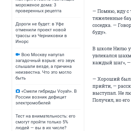
мороженое дома: 3
— Помню, иду с 
проверенных рецепта
тяжеленные баул
Дороги не будет: в Уфе
соседка. — Гово
отменили проект новой
буду».
трассы из Черниковки в
Инорс
В школе Нилю у
Всю Москву напугал
увлекался шахм
загадочный взрыв: его звук
каждый шаг», —
слышали везде, а причина
неизвестна. Что это могло
быть
— Хороший был 
прийти, — расск
«Смели гибриды Voyah». В
выступал. Не л
России возник дефицит
Получил, но его
электромобилей
Тест на внимательность: его
смогут пройти только 5%
людей — вы в их числе?