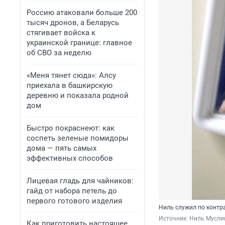
Россию атаковали больше 200
тысяч дронов, а Беларусь
стягивает войска к
украинской границе: главное
об СВО за неделю
«Меня тянет сюда»: Алсу
приехала в башкирскую
деревню и показала родной
дом
Быстро покраснеют: как
соспеть зеленые помидоры
дома — пять самых
эффективных способов
Лицевая гладь для чайников:
гайд от набора петель до
первого готового изделия
Ниль служил по контр
Источник: 
Ниль Муслим
Как приготовить настоящее