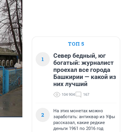
ТОП 5
Север бедный, юг
1
богатый: журналист
проехал все города
Башкирии — какой из
них лучший
104 904
167
На этих монетах можно
2
заработать: антиквар из Уфы
рассказал, какие редкие
деньги 1961 по 2016 год