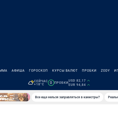
АММА
АФИША
ГОРОСКОП
КУРСЫ ВАЛЮТ
ПРОБКИ
ZODY
И
USD 82,17
СЕЙЧАС
0
ПРОБКИ
+18°C
EUR 94,84
Все еще нельзя заправляться в канистры?
Реаль