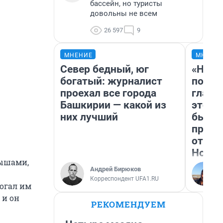
бассейн, но туристы
довольны не всем
26 597
9
МНЕНИЕ
МНЕНИ
Север бедный, юг
«Нико
богатый: журналист
побед
проехал все города
главн
Башкирии — какой из
этого
них лучший
бьет 
прока
отзыв
Нолан
ышами,
Андрей Бирюков
Корреспондент UFA1.RU
могал им
 и он
РЕКОМЕНДУЕМ