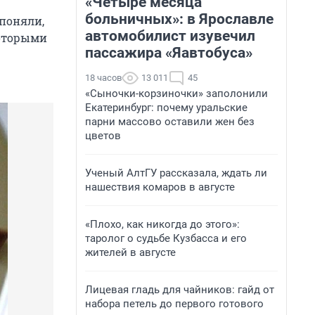
«Четыре месяца
больничных»: в Ярославле
поняли,
автомобилист изувечил
которыми
пассажира «Яавтобуса»
18 часов
13 011
45
«Сыночки-корзиночки» заполонили
Екатеринбург: почему уральские
парни массово оставили жен без
цветов
Ученый АлтГУ рассказала, ждать ли
нашествия комаров в августе
«Плохо, как никогда до этого»:
таролог о судьбе Кузбасса и его
жителей в августе
Лицевая гладь для чайников: гайд от
набора петель до первого готового