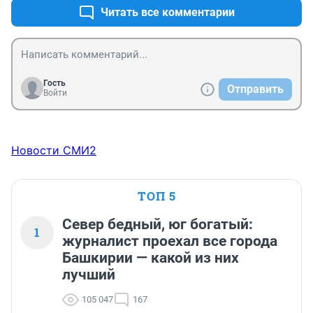
понятная. Мы вовсе не хотим, чтоб какой-то 
Читать все комментарии
художник чему-то там нас учил. Богатый и без 
художника все понимает, а бедняку и не нужно ничего 
понимать. На то он и бедняк, чтоб ничего не 
понимать и в темноте жить», — объяснял козлик 
Незнайке.
Гость
Отправить
Войти
Новости СМИ2
ТОП 5
Север бедный, юг богатый:
1
журналист проехал все города
Башкирии — какой из них
лучший
105 047
167