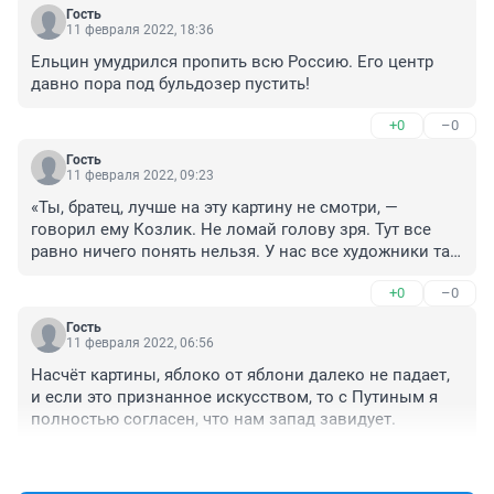
Гость
11 февраля 2022, 18:36
Ельцин умудрился пропить всю Россию. Его центр 
давно пора под бульдозер пустить!
+0
–0
Гость
11 февраля 2022, 09:23
«Ты, братец, лучше на эту картину не смотри, — 
говорил ему Козлик. Не ломай голову зря. Тут все 
равно ничего понять нельзя. У нас все художники так 
рисуют, потому что богачи только такие картины и 
+0
–0
покупают. Один намалюет такие вот загогулинки, 
другой изобразит какие-то непонятные закорючечки, 
Гость
третий вовсе нальет жидкой краски в лохань и хватит 
11 февраля 2022, 06:56
ею посреди холста, так что получится какое-то 
Насчёт картины, яблоко от яблони далеко не падает, 
несуразное. Ты на это пятно смотришь и ничего не 
и если это признанное искусством, то с Путиным я 
можешь понять! А богачи смотрят да еще и 
полностью согласен, что нам запад завидует.
похваливают.

+0
–0
Нам, говорят, и не нужно, чтоб картина была 