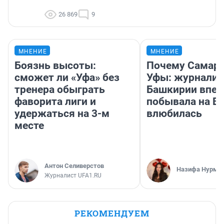
26 869
9
МНЕНИЕ
МНЕНИЕ
Боязнь высоты:
Почему Самара
сможет ли «Уфа» без
Уфы: журналис
тренера обыграть
Башкирии впе
фаворита лиги и
побывала на Во
удержаться на 3-м
влюбилась
месте
Антон Селиверстов
Назифа Нурму
Журналист UFA1.RU
РЕКОМЕНДУЕМ