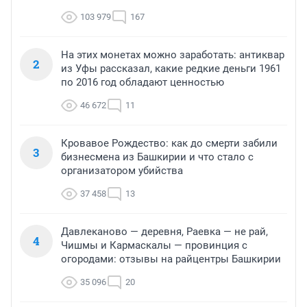
103 979
167
На этих монетах можно заработать: антиквар
2
из Уфы рассказал, какие редкие деньги 1961
по 2016 год обладают ценностью
46 672
11
Кровавое Рождество: как до смерти забили
3
бизнесмена из Башкирии и что стало с
организатором убийства
37 458
13
Давлеканово — деревня, Раевка — не рай,
4
Чишмы и Кармаскалы — провинция с
огородами: отзывы на райцентры Башкирии
35 096
20