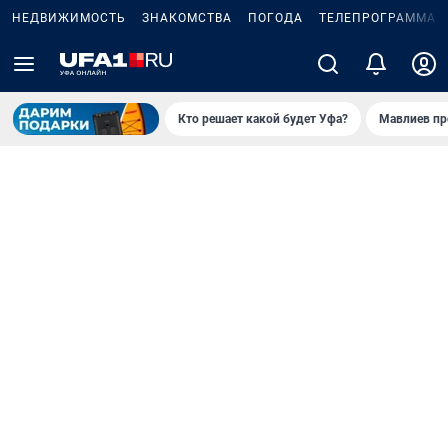
НЕДВИЖИМОСТЬ
ЗНАКОМСТВА
ПОГОДА
ТЕЛЕПРОГРАММА
Кто решает какой будет Уфа?
Мавлиев пр