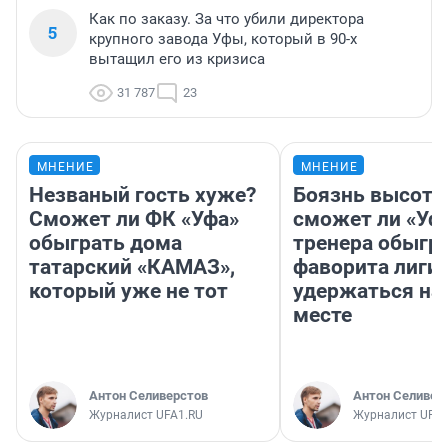
Как по заказу. За что убили директора
5
крупного завода Уфы, который в 90-х
вытащил его из кризиса
31 787
23
МНЕНИЕ
МНЕНИЕ
Незваный гость хуже?
Боязнь высоты
Сможет ли ФК «Уфа»
сможет ли «Уфа
обыграть дома
тренера обыгр
татарский «КАМАЗ»,
фаворита лиги 
который уже не тот
удержаться на
месте
Антон Селиверстов
Антон Селивер
Журналист UFA1.RU
Журналист UFA1