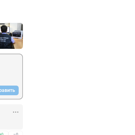
равить
+0
–0