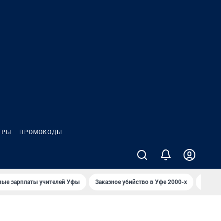
ГРЫ
ПРОМОКОДЫ
ные зарплаты учителей Уфы
Заказное убийство в Уфе 2000-х
Каким