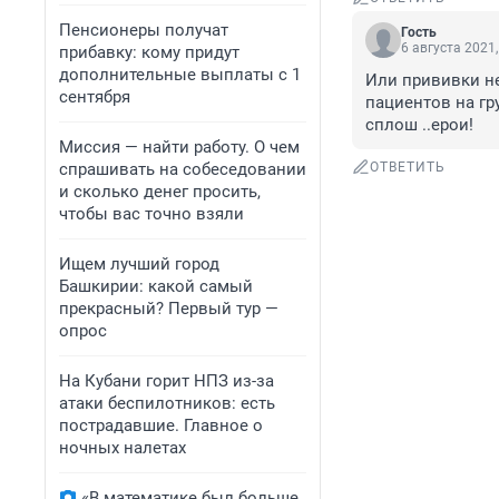
Пенсионеры получат
Гость
6 августа 2021,
прибавку: кому придут
дополнительные выплаты с 1
Или прививки не 
сентября
пациентов на гр
сплош ..ерои!
Миссия — найти работу. О чем
спрашивать на собеседовании
ОТВЕТИТЬ
и сколько денег просить,
чтобы вас точно взяли
Ищем лучший город
Башкирии: какой самый
прекрасный? Первый тур —
опрос
На Кубани горит НПЗ из-за
атаки беспилотников: есть
пострадавшие. Главное о
ночных налетах
«В математике был больше