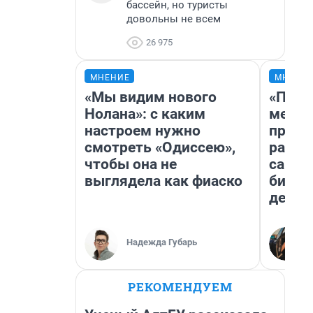
бассейн, но туристы
довольны не всем
26 975
МНЕНИЕ
МНЕНИ
«Мы видим нового
«Поку
Нолана»: с каким
мешке
настроем нужно
предп
смотреть «Одиссею»,
расска
чтобы она не
самом
выглядела как фиаско
бизне
дешев
Надежда Губарь
РЕКОМЕНДУЕМ