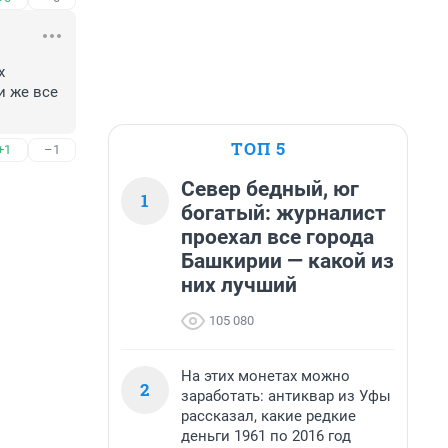
 
 же все 
ТОП 5
+1
–1
Север бедный, юг
1
богатый: журналист
проехал все города
Башкирии — какой из
них лучший
105 080
На этих монетах можно
2
заработать: антиквар из Уфы
рассказал, какие редкие
деньги 1961 по 2016 год