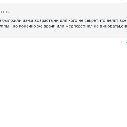
 11:12
было,или из-за возраста,ни для кого не секрет,что делят всех
уппы...но конечно же врачи или медперсонал не виноваты,они