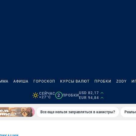
АММА
АФИША
ГОРОСКОП
КУРСЫ ВАЛЮТ
ПРОБКИ
ZODY
И
USD 82,17
СЕЙЧАС
2
ПРОБКИ
+27°C
EUR 94,84
Все еще нельзя заправляться в канистры?
Реаль