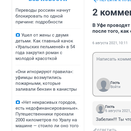
ПЕРЕЙТИ К ПУ
2 комме
Переводы россиян начнут
блокировать по одной
причине: подробности
В Уфе проводят
после того, как
Ушел от жены с двумя
детьми. Как главный качок
6 августа 2021, 10:11
«Уральских пельменей» в 54
года закрутил роман с
молодой красоткой
«Они игнорируют правила»:
уфимцы возмутились
пожарными, которые
Гость
Войти
заливали бензин в канистры
«Нет некрасивых городов,
Гость
есть недофинансированные».
6 августа 2021,
Путешественники проехали
Забелин!!! Ты ч
2000 километров по Уралу на
машине — стоило ли оно того
ОТВЕТИТЬ