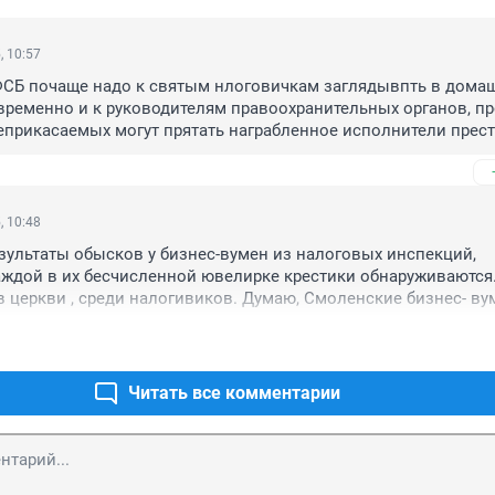
, 10:57
СБ почаще надо к святым нлоговичкам заглядывпть в домаш
временно и к руководителям правоохранительных органов, про
неприкасаемых могут прятать награбленное исполнители прест
у нельзя предположить, что у предселателей судов горы 
тв, как у кощеев-бессмертных дома хранятся?!
, 10:48
зультаты обысков у бизнес-вумен из налоговых инспекций, 
аждой в их бесчисленной ювелирке крестики обнаруживаются.
 в церкви , среди налогивиков. Думаю, Смоленские бизнес- вум
егголяют и мосвичек. Может быть в сейфах и библии УФСБ у 
жат...
Читать все комментарии