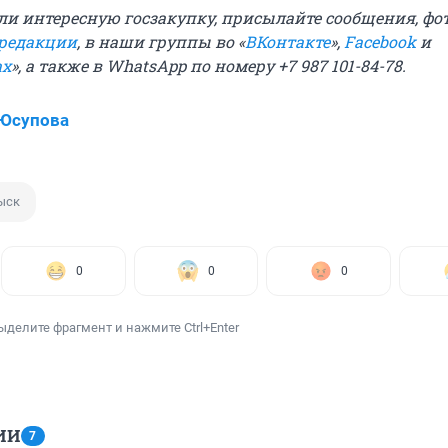
ли интересную госзакупку, присылайте сообщения, фо
 редакции
, в наши группы во «
ВКонтакте
»,
Facebook
и
ах
», а также в WhatsApp по номеру +7 987 101-84-78.
 Юсупова
ыск
0
0
0
ыделите фрагмент и нажмите Ctrl+Enter
ИИ
7