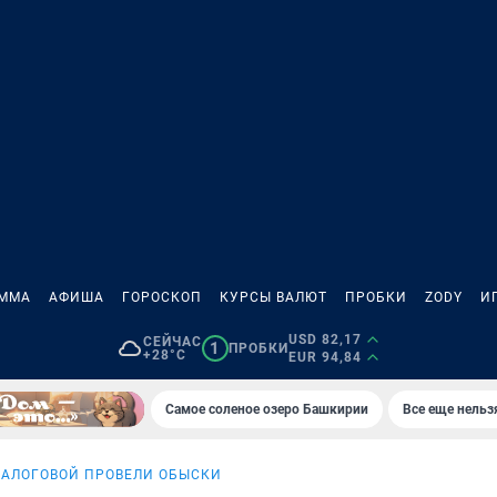
АММА
АФИША
ГОРОСКОП
КУРСЫ ВАЛЮТ
ПРОБКИ
ZODY
И
USD 82,17
СЕЙЧАС
1
ПРОБКИ
+28°C
EUR 94,84
Самое соленое озеро Башкирии
Все еще нельз
НАЛОГОВОЙ ПРОВЕЛИ ОБЫСКИ