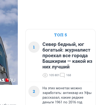
ТОП 5
Север бедный, юг
1
богатый: журналист
проехал все города
Башкирии — какой из
них лучший
105 801
168
На этих монетах можно
2
заработать: антиквар из Уфы
рассказал, какие редкие
деньги 1961 по 2016 год