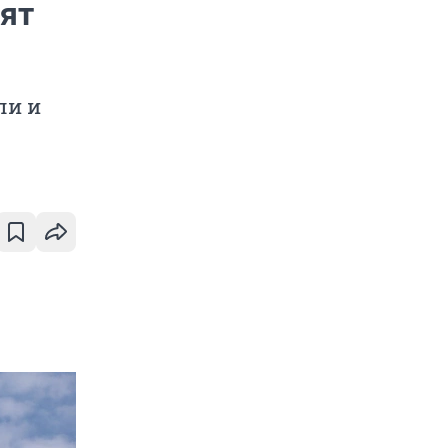
ят
ли и