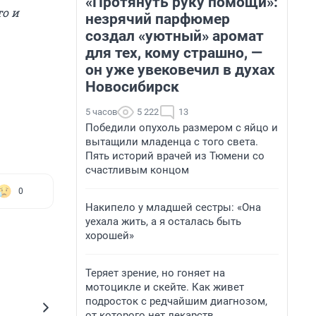
«Протянуть руку помощи»:
то и
незрячий парфюмер
создал «уютный» аромат
для тех, кому страшно, —
он уже увековечил в духах
Новосибирск
5 часов
5 222
13
Победили опухоль размером с яйцо и
вытащили младенца с того света.
Пять историй врачей из Тюмени со
счастливым концом
0
Накипело у младшей сестры: «Она
уехала жить, а я осталась быть
хорошей»
Теряет зрение, но гоняет на
мотоцикле и скейте. Как живет
подросток с редчайшим диагнозом,
от которого нет лекарств