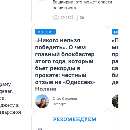
Башкирии: это может спасти
вашу жизнь
29 232
36
МНЕНИЕ
МНЕНИ
«Никого нельзя
«Поку
победить». О чем
мешке
главный блокбастер
предп
этого года, который
расска
бьет рекорды в
самом
прокате: честный
бизне
отзыв на «Одиссею»
дешев
храну
Нолана
денег.
ки.
Стас Соколов
юджету в
Эксперт
андартной
РЕКОМЕНДУЕМ