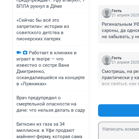
предупреждает: Уфу атакуют, 1
БПЛА рухнул в Дёме
Гость
21 апреля 2025
«Сейчас бы всё это
Регинальным УФ
запретили»: истории из
схроны, да одно
советского детства в
не забывать, у 
пионерских лагерях
симфоний. Почем
несметныхбогатс
Работает в клинике и
Гость
играет в театре — что
21 апреля 2025
известно о сестре Вани
Дмитриенко,
Смотришь, на ре
оскандалившейся на концерте
практически у к
в «Лужниках»
все святые, как
налоговой перещ
Смолянок обнару
Врач предупредил о
смертельной опасности на
даче: что нельзя делать в саду
Биткоин из газа за 34
миллиона: в Уфе продают
майнинг-ферму, которая сама