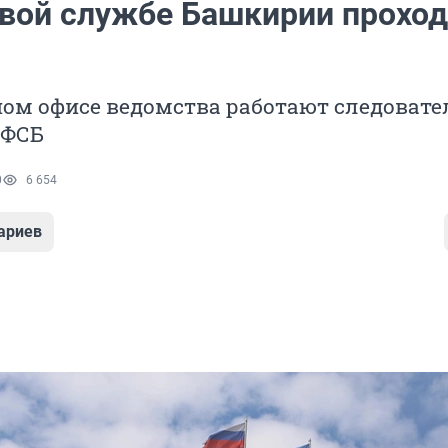
овой службе Башкирии проход
ом офисе ведомства работают следовате
 ФСБ
0
6 654
ариев