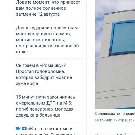
Ловите момент: что принесет
вам полное солнечное
затмение 12 августа
Дроны ударили по десяткам
многоквартирных домов,
многие охватил огонь,
пострадали дети: главное об
атаке
Сыграем в «Ромашку»?
Простая головоломка,
которая взбодрит мозг не
хуже кофе
15 минут пути закончились
смертельным ДТП на М-5:
погиб пенсионер, молодая
Силовикам не понрави
девушка в больнице
Источник: 
Тимур Шари
«Кто-то считает меня
сумасшедшей». Художница