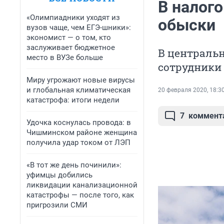
В налог
«Олимпиадники уходят из
обыски
вузов чаще, чем ЕГЭ-шники»:
экономист — о том, кто
заслуживает бюджетное
В центральн
место в ВУЗе больше
сотрудники
Миру угрожают новые вирусы
и глобальная климатическая
20 февраля 2020, 18:3
катастрофа: итоги недели
7
коммент
Удочка коснулась провода: в
Чишминском районе женщина
получила удар током от ЛЭП
«В тот же день починили»:
уфимцы добились
ликвидации канализационной
катастрофы — после того, как
пригрозили СМИ