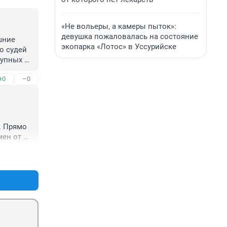
«Не вольеры, а камеры пыток»:
девушка пожаловалась на состояние
ние 
экопарка «Лотос» в Уссурийске
 судей 
упных 
+0
–0
 Прямо 
ен от 
+0
–0