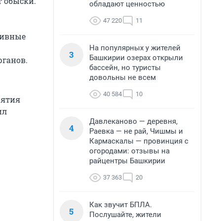
т обыски.
обладают ценностью
47 220
11
тивные
На популярных у жителей
3
Башкирии озерах открыли
рганов.
бассейн, но туристы
довольны не всем
40 584
10
иятия
ил
Давлеканово — деревня,
4
Раевка — не рай, Чишмы и
Кармаскалы — провинция с
огородами: отзывы на
райцентры Башкирии
37 363
20
Как звучит БПЛА.
5
Послушайте, жители