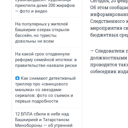
Сегодня, 20 фе
приютила дома 200 жирафов
Об этом сообщае
— фото и видео
информированн
Следственного 
На популярных у жителей
мероприятия св
Башкирии озерах открыли
бюджетных сред
бассейн, но туристы
довольны не всем
— Следователи 
На какой срок отодвинули
должностными 
реформу семейной ипотеки: в
проводятся так
правительстве назвали риски
собеседник изд
Как снимают детективный
триллер про «свинцового
маньяка» со звездами
сериалов: фото со съемок и
первые подробности
12 БПЛА сбили в небе над
Башкирией и Татарстаном:
Минобороны — об утренней