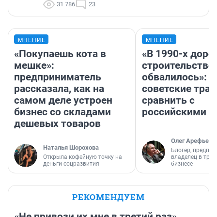
31 786
23
МНЕНИЕ
МНЕНИЕ
«Покупаешь кота в
«В 1990-х дор
мешке»:
строительство
предприниматель
обвалилось»: 
рассказала, как на
советские трас
самом деле устроен
сравнить с
бизнес со складами
российскими
дешевых товаров
Олег Арефьев
Наталья Шорохова
Блогер, предпри
Открыла кофейную точку на
владелец в тра
деньги соцразвития
бизнесе
РЕКОМЕНДУЕМ
«Не привози их мне в третий раз».