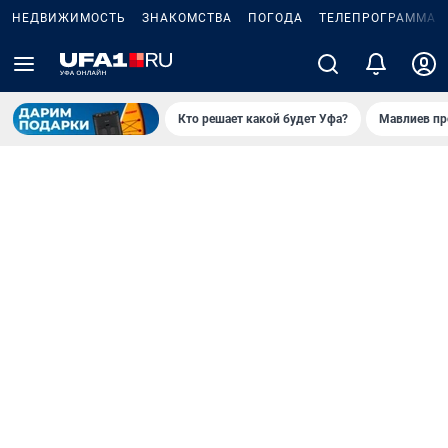
НЕДВИЖИМОСТЬ
ЗНАКОМСТВА
ПОГОДА
ТЕЛЕПРОГРАММА
Кто решает какой будет Уфа?
Мавлиев пр