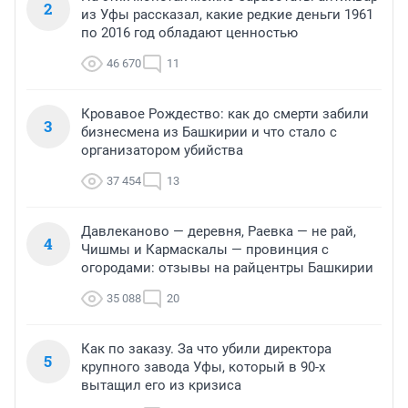
2
из Уфы рассказал, какие редкие деньги 1961
по 2016 год обладают ценностью
46 670
11
Кровавое Рождество: как до смерти забили
3
бизнесмена из Башкирии и что стало с
организатором убийства
37 454
13
Давлеканово — деревня, Раевка — не рай,
4
Чишмы и Кармаскалы — провинция с
огородами: отзывы на райцентры Башкирии
35 088
20
Как по заказу. За что убили директора
5
крупного завода Уфы, который в 90-х
вытащил его из кризиса