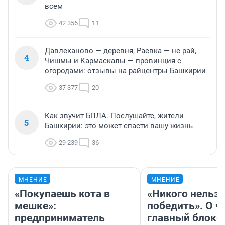
всем
42 356
11
Давлеканово — деревня, Раевка — не рай,
4
Чишмы и Кармаскалы — провинция с
огородами: отзывы на райцентры Башкирии
37 377
20
Как звучит БПЛА. Послушайте, жители
5
Башкирии: это может спасти вашу жизнь
29 239
36
МНЕНИЕ
МНЕНИЕ
«Покупаешь кота в
«Никого нельз
мешке»:
победить». О ч
предприниматель
главный блокб