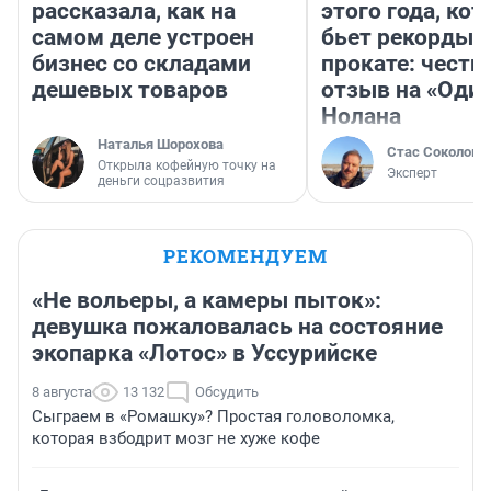
рассказала, как на
этого года, ко
самом деле устроен
бьет рекорды 
бизнес со складами
прокате: честн
дешевых товаров
отзыв на «Оди
Нолана
Наталья Шорохова
Стас Соколов
Открыла кофейную точку на
Эксперт
деньги соцразвития
РЕКОМЕНДУЕМ
«Не вольеры, а камеры пыток»:
девушка пожаловалась на состояние
экопарка «Лотос» в Уссурийске
8 августа
13 132
Обсудить
Сыграем в «Ромашку»? Простая головоломка,
которая взбодрит мозг не хуже кофе