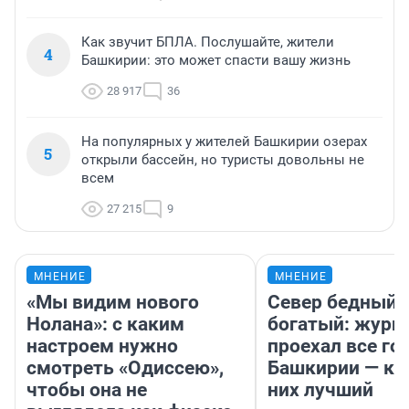
Как звучит БПЛА. Послушайте, жители
4
Башкирии: это может спасти вашу жизнь
28 917
36
На популярных у жителей Башкирии озерах
5
открыли бассейн, но туристы довольны не
всем
27 215
9
МНЕНИЕ
МНЕНИЕ
«Мы видим нового
Север бедный,
Нолана»: с каким
богатый: журн
настроем нужно
проехал все го
смотреть «Одиссею»,
Башкирии — ка
чтобы она не
них лучший