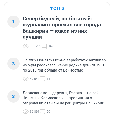
ТОП 5
Север бедный, юг богатый:
1
журналист проехал все города
Башкирии — какой из них
лучший
105 232
167
На этих монетах можно заработать: антиквар
2
из Уфы рассказал, какие редкие деньги 1961
по 2016 год обладают ценностью
47 048
11
Давлеканово — деревня, Раевка — не рай,
3
Чишмы и Кармаскалы — провинция с
огородами: отзывы на райцентры Башкирии
36 891
20