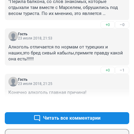
"Перила балкона, со слов знакомых, которые 
отдыхали там вместе с Марселем, обрушились под 
весом туриста. По их мнению, это является 
страховым случаем вне зависимости от того, сколько 
+0
–0
алкоголя было найдено в крови." - совершенно 
верно! Человек на отдыхе , может и должен был 
Гость
расслабиться! Но то, что перила обрушились под 
23 июля 2018, 21:53
весом туриста - это 100% страховой случай!
Алкоголь отличается по нормам от турецких и 
наших,это бред сивый кабылы,примите правду какой 
она есть!!!!!!
+0
–1
Гость
23 июля 2018, 21:25
Конечно алкоголь главная причина!
+0
–1
Читать все комментарии