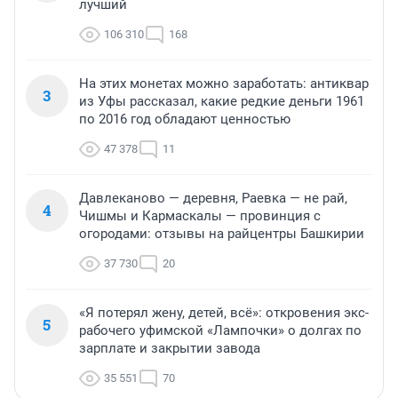
лучший
106 310
168
На этих монетах можно заработать: антиквар
3
из Уфы рассказал, какие редкие деньги 1961
по 2016 год обладают ценностью
47 378
11
Давлеканово — деревня, Раевка — не рай,
4
Чишмы и Кармаскалы — провинция с
огородами: отзывы на райцентры Башкирии
37 730
20
«Я потерял жену, детей, всё»: откровения экс-
5
рабочего уфимской «Лампочки» о долгах по
зарплате и закрытии завода
35 551
70