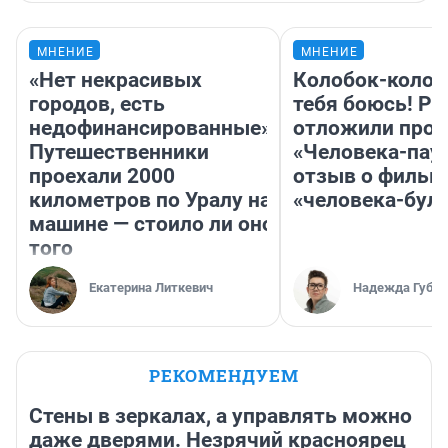
МНЕНИЕ
МНЕНИЕ
«Нет некрасивых
Колобок-колобо
городов, есть
тебя боюсь! Ра
недофинансированные».
отложили прок
Путешественники
«Человека-пау
проехали 2000
отзыв о фильм
километров по Уралу на
«человека-бул
машине — стоило ли оно
того
Екатерина Литкевич
Надежда Губар
РЕКОМЕНДУЕМ
Стены в зеркалах, а управлять можно
даже дверями. Незрячий красноярец