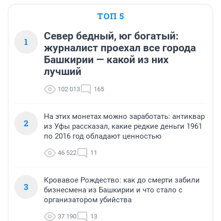
ТОП 5
Север бедный, юг богатый:
1
журналист проехал все города
Башкирии — какой из них
лучший
102 013
165
На этих монетах можно заработать: антиквар
2
из Уфы рассказал, какие редкие деньги 1961
по 2016 год обладают ценностью
46 522
11
Кровавое Рождество: как до смерти забили
3
бизнесмена из Башкирии и что стало с
организатором убийства
37 190
13