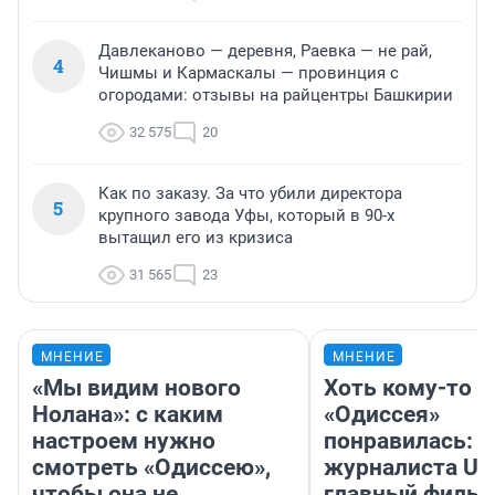
Давлеканово — деревня, Раевка — не рай,
4
Чишмы и Кармаскалы — провинция с
огородами: отзывы на райцентры Башкирии
32 575
20
Как по заказу. За что убили директора
5
крупного завода Уфы, который в 90-х
вытащил его из кризиса
31 565
23
МНЕНИЕ
МНЕНИЕ
«Мы видим нового
Хоть кому-то
Нолана»: с каким
«Одиссея»
настроем нужно
понравилась: 
смотреть «Одиссею»,
журналиста UF
чтобы она не
главный фильм