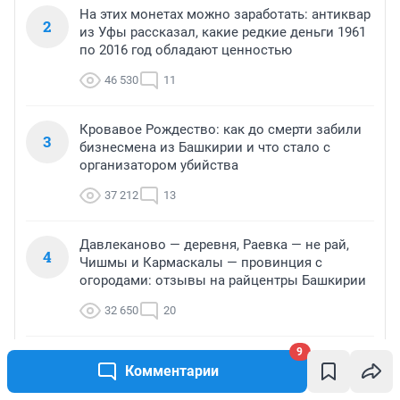
На этих монетах можно заработать: антиквар
2
из Уфы рассказал, какие редкие деньги 1961
по 2016 год обладают ценностью
46 530
11
Кровавое Рождество: как до смерти забили
3
бизнесмена из Башкирии и что стало с
организатором убийства
37 212
13
Давлеканово — деревня, Раевка — не рай,
4
Чишмы и Кармаскалы — провинция с
огородами: отзывы на райцентры Башкирии
32 650
20
9
Как по заказу. За что убили директора
5
Комментарии
крупного завода Уфы, который в 90-х
вытащил его из кризиса