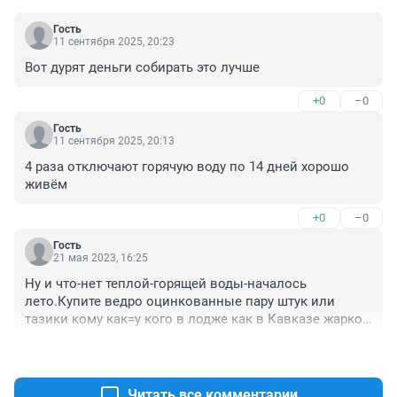
Гость
11 сентября 2025, 20:23
Вот дурят деньги собирать это лучше
+0
–0
Гость
11 сентября 2025, 20:13
4 раза отключают горячую воду по 14 дней хорошо 
живём
+0
–0
Гость
21 мая 2023, 16:25
Ну и что-нет теплой-горящей воды-началось 
лето.Купите ведро оцинкованные пару штук или 
тазики кому как=у кого в лодже как в Кавказе жарко 
мигом нагреются да и газ плита с двумя ведрами.Что 
+0
–0
Вас учит надо что ли-приехали из Украине что 
ли?.Ведь трубы тоже "стареют" и их тоже надо 
заменить,Они тоже находятся в глубине более двух 
Читать все комментарии