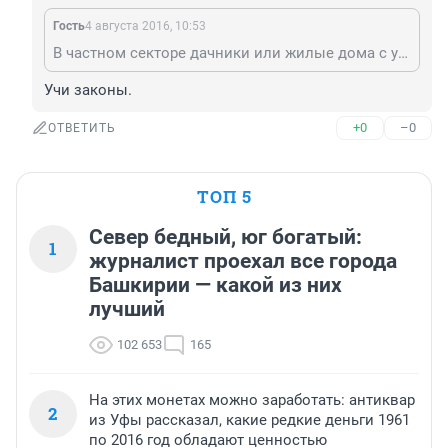
Гость
4 августа 2016, 10:53
В частном секторе дачники или жилые дома с участками? Какие у них законные основания были на пользование землей?
Учи законы.
+0
–0
ОТВЕТИТЬ
ТОП 5
Север бедный, юг богатый:
1
журналист проехал все города
Башкирии — какой из них
лучший
102 653
165
На этих монетах можно заработать: антиквар
2
из Уфы рассказал, какие редкие деньги 1961
по 2016 год обладают ценностью