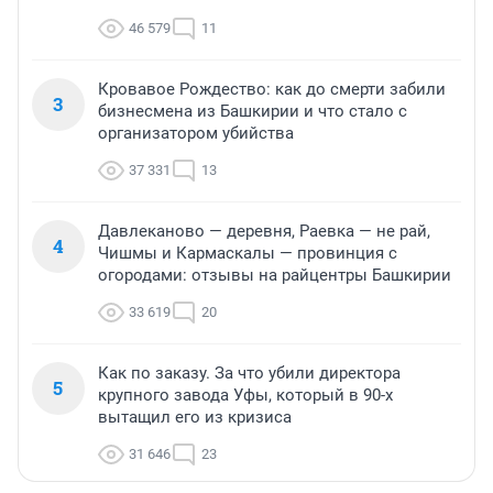
46 579
11
Кровавое Рождество: как до смерти забили
3
бизнесмена из Башкирии и что стало с
организатором убийства
37 331
13
Давлеканово — деревня, Раевка — не рай,
4
Чишмы и Кармаскалы — провинция с
огородами: отзывы на райцентры Башкирии
33 619
20
Как по заказу. За что убили директора
5
крупного завода Уфы, который в 90-х
вытащил его из кризиса
31 646
23