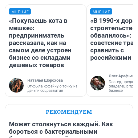
МНЕНИЕ
МНЕНИЕ
«Покупаешь кота в
«В 1990-х дор
мешке»:
строительство
предприниматель
обвалилось»: 
рассказала, как на
советские трас
самом деле устроен
сравнить с
бизнес со складами
российскими
дешевых товаров
Олег Арефьев
Наталья Шорохова
Блогер, предпри
Открыла кофейную точку на
владелец в тра
деньги соцразвития
бизнесе
РЕКОМЕНДУЕМ
Может столкнуться каждый. Как
бороться с бактериальными