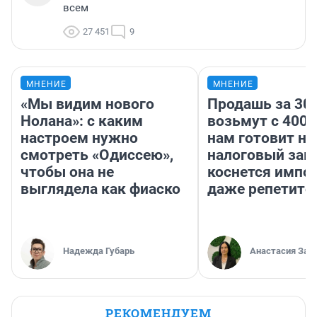
всем
27 451
9
МНЕНИЕ
МНЕНИЕ
«Мы видим нового
Продашь за 300
Нолана»: с каким
возьмут с 4000
настроем нужно
нам готовит н
смотреть «Одиссею»,
налоговый зако
чтобы она не
коснется импор
выглядела как фиаско
даже репетито
Надежда Губарь
Анастасия Зав
РЕКОМЕНДУЕМ