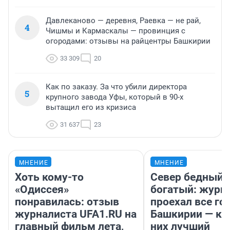
Давлеканово — деревня, Раевка — не рай,
4
Чишмы и Кармаскалы — провинция с
огородами: отзывы на райцентры Башкирии
33 309
20
Как по заказу. За что убили директора
5
крупного завода Уфы, который в 90-х
вытащил его из кризиса
31 637
23
МНЕНИЕ
МНЕНИЕ
Хоть кому-то
Север бедный,
«Одиссея»
богатый: журн
понравилась: отзыв
проехал все го
журналиста UFA1.RU на
Башкирии — ка
главный фильм лета,
них лучший