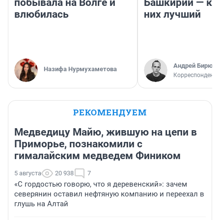
побывала на Волге и
Башкирии — ка
влюбилась
них лучший
Андрей Бирюко
Назифа Нурмухаметова
Корреспондент 
РЕКОМЕНДУЕМ
Медведицу Майю, жившую на цепи в
Приморье, познакомили с
гималайским медведем Фиником
5 августа
20 938
7
«С гордостью говорю, что я деревенский»: зачем
северянин оставил нефтяную компанию и переехал в
глушь на Алтай