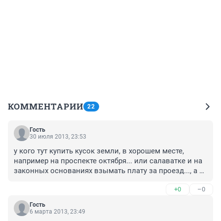
КОММЕНТАРИИ
22
Гость
30 июля 2013, 23:53
у кого тут купить кусок земли, в хорошем месте, 
например на проспекте октября... или салаватке и на 
законных основаниях взымать плату за проезд..., а ну 
это типо не автомобильная дорога, что ж выкуплю 
+0
–0
все подъезды, например к Меге, Леруа, Кастораме.
Гость
6 марта 2013, 23:49