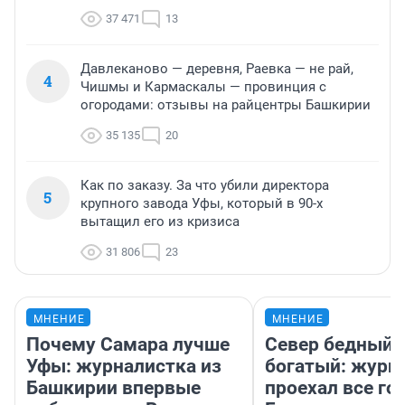
37 471
13
Давлеканово — деревня, Раевка — не рай,
4
Чишмы и Кармаскалы — провинция с
огородами: отзывы на райцентры Башкирии
35 135
20
Как по заказу. За что убили директора
5
крупного завода Уфы, который в 90-х
вытащил его из кризиса
31 806
23
МНЕНИЕ
МНЕНИЕ
Почему Самара лучше
Север бедный,
Уфы: журналистка из
богатый: журн
Башкирии впервые
проехал все го