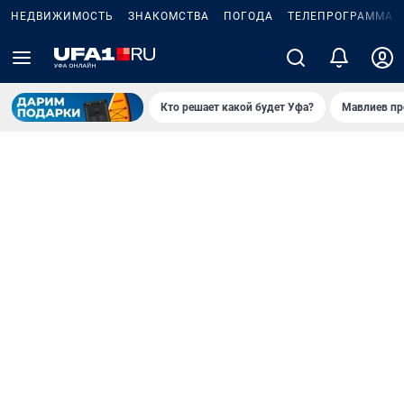
НЕДВИЖИМОСТЬ
ЗНАКОМСТВА
ПОГОДА
ТЕЛЕПРОГРАММА
Кто решает какой будет Уфа?
Мавлиев пр