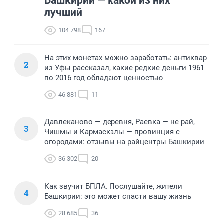
Башкирии — какой из них
лучший
104 798
167
На этих монетах можно заработать: антиквар
2
из Уфы рассказал, какие редкие деньги 1961
по 2016 год обладают ценностью
46 881
11
Давлеканово — деревня, Раевка — не рай,
3
Чишмы и Кармаскалы — провинция с
огородами: отзывы на райцентры Башкирии
36 302
20
Как звучит БПЛА. Послушайте, жители
4
Башкирии: это может спасти вашу жизнь
28 685
36