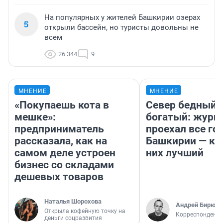
На популярных у жителей Башкирии озерах
5
открыли бассейн, но туристы довольны не
всем
26 344
9
МНЕНИЕ
МНЕНИЕ
«Покупаешь кота в
Север бедный,
мешке»:
богатый: журн
предприниматель
проехал все го
рассказала, как на
Башкирии — ка
самом деле устроен
них лучший
бизнес со складами
дешевых товаров
Наталья Шорохова
Андрей Бирюко
Открыла кофейную точку на
Корреспондент 
деньги соцразвития