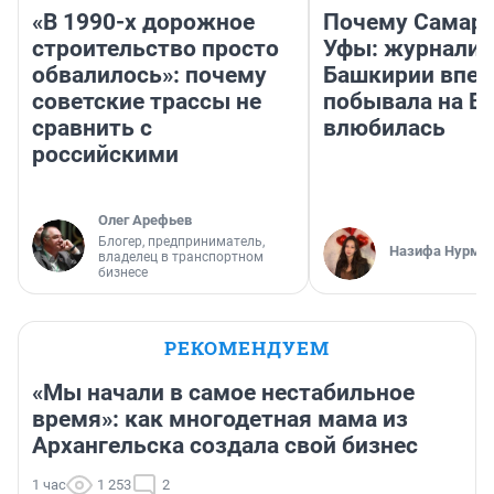
«В 1990-х дорожное
Почему Самара
строительство просто
Уфы: журналис
обвалилось»: почему
Башкирии впе
советские трассы не
побывала на Во
сравнить с
влюбилась
российскими
Олег Арефьев
Блогер, предприниматель,
Назифа Нурму
владелец в транспортном
бизнесе
РЕКОМЕНДУЕМ
«Мы начали в самое нестабильное
время»: как многодетная мама из
Архангельска создала свой бизнес
1 час
1 253
2