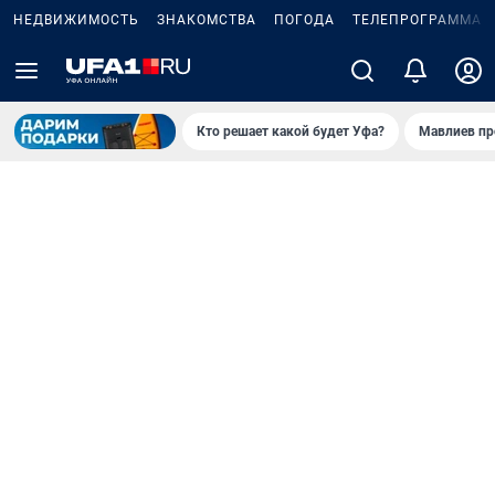
НЕДВИЖИМОСТЬ
ЗНАКОМСТВА
ПОГОДА
ТЕЛЕПРОГРАММА
Кто решает какой будет Уфа?
Мавлиев пр