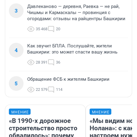
Давлеканово — деревня, Раевка — не рай,
3
Чишмы и Кармаскалы — провинция с
огородами: отзывы на райцентры Башкирии
35 468
20
Как звучит БПЛА. Послушайте, жители
4
Башкирии: это может спасти вашу жизнь
28 391
36
Обращение ФСБ к жителям Башкирии
5
22 579
114
МНЕНИЕ
МНЕНИЕ
«В 1990-х дорожное
«Мы видим нов
строительство просто
Нолана»: с как
обвалилось»: почему
настроем нужн