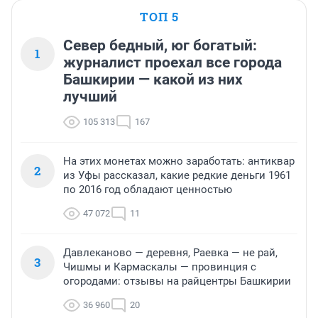
ТОП 5
Север бедный, юг богатый:
1
журналист проехал все города
Башкирии — какой из них
лучший
105 313
167
На этих монетах можно заработать: антиквар
2
из Уфы рассказал, какие редкие деньги 1961
по 2016 год обладают ценностью
47 072
11
Давлеканово — деревня, Раевка — не рай,
3
Чишмы и Кармаскалы — провинция с
огородами: отзывы на райцентры Башкирии
36 960
20