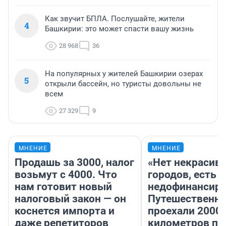
Как звучит БПЛА. Послушайте, жители
4
Башкирии: это может спасти вашу жизнь
28 968
36
На популярных у жителей Башкирии озерах
5
открыли бассейн, но туристы довольны не
всем
27 329
9
МНЕНИЕ
МНЕНИЕ
Продашь за 3000, налог
«Нет некрасив
возьмут с 4000. Что
городов, есть
нам готовит новый
недофинансиро
налоговый закон — он
Путешественн
коснется импорта и
проехали 2000
даже репетиторов
километров по 