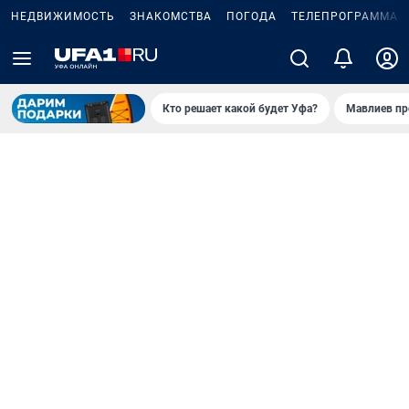
НЕДВИЖИМОСТЬ
ЗНАКОМСТВА
ПОГОДА
ТЕЛЕПРОГРАММА
Кто решает какой будет Уфа?
Мавлиев пр