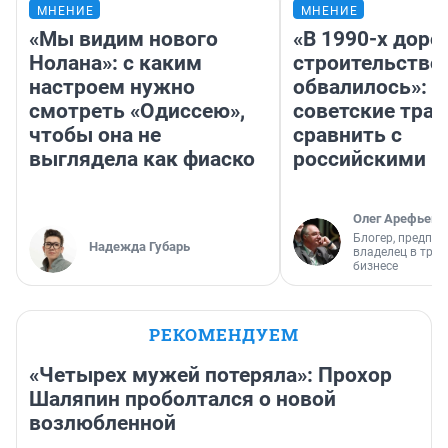
МНЕНИЕ
МНЕНИЕ
«Мы видим нового
«В 1990-х дор
Нолана»: с каким
строительство
настроем нужно
обвалилось»: 
смотреть «Одиссею»,
советские трас
чтобы она не
сравнить с
выглядела как фиаско
российскими
Олег Арефьев
Блогер, предпри
Надежда Губарь
владелец в тра
бизнесе
РЕКОМЕНДУЕМ
«Четырех мужей потеряла»: Прохор
Шаляпин проболтался о новой
возлюбленной