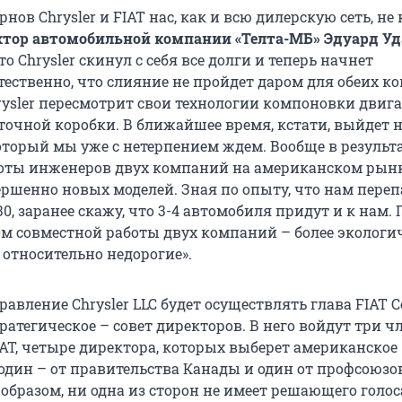
нов Chrysler и FIAT нас, как и всю дилерскую сеть, не 
ктор автомобильной компании «Телта-МБ» Эдуард У
то Chrysler скинул с себя все долги и теперь начнет
тественно, что слияние не пройдет даром для обеих к
rysler пересмотрит свои технологии компоновки двига
аточной коробки. В ближайшее время, кстати, выйдет
который мы уже с нетерпением ждем. Вообще в результ
оты инженеров двух компаний на американском рын
ершенно новых моделей. Зная по опыту, что нам переп
0, заранее скажу, что 3-4 автомобиля придут и к нам.
ом совместной работы двух компаний – более экологи
относительно недорогие».
авление Chrysler LLC будет осуществлять глава FIAT 
ратегическое – совет директоров. В него войдут три чл
AT, четыре директора, которых выберет американское
 один – от правительства Канады и один от профсоюзо
образом, ни одна из сторон не имеет решающего голос