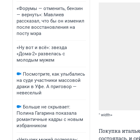
«Форумы — отменить, бензин
— вернуть»: Мавлиев
рассказал, что бы он изменил
после восстановления на
посту мэра
«Ну вот и всё»: звезда
«Дома-2» развелась с
молодым мужем
Посмотрите, как улыбались
на суде участники массовой
драки в Уфе. А приговор —
невеселый
Больше не скрывает:
Полина Гагарина показала
" width=
романтичные кадры с новым
избранником
Покупка италья
состоялась, и с
«Четырех мужей потеряла»: