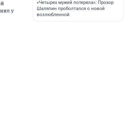
«Четырех мужей потеряла»: Прохор
ой
Шаляпин проболтался о новой
енил у
возлюбленной