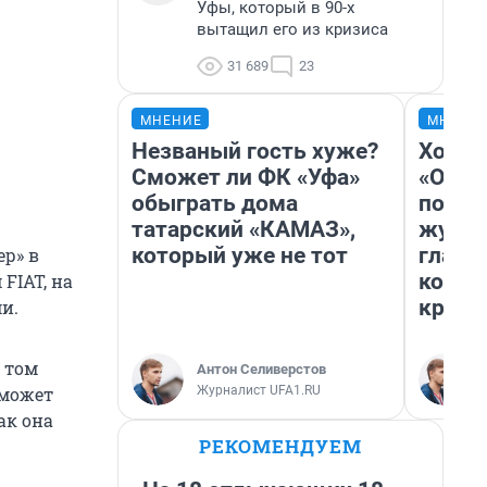
Уфы, который в 90-х
вытащил его из кризиса
31 689
23
МНЕНИЕ
МНЕНИ
Незваный гость хуже?
Хоть 
Сможет ли ФК «Уфа»
«Одис
обыграть дома
понра
татарский «КАМАЗ»,
журна
который уже не тот
главн
р» в
котор
FIAT, на
крити
и.
в том
Антон Селиверстов
Журналист UFA1.RU
сможет
ак она
РЕКОМЕНДУЕМ