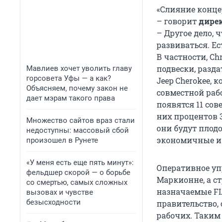
«Слияние концер
– говорит
дире
– Другое дело, ч
развиваться. Ес
В частности, Ch
подвески, разд
Мавлиев хочет уволить главу
горсовета Уфы — а как?
Jeep Cherokee, 
Объясняем, почему закон не
совместной раб
дает мэрам такого права
появятся 11 сов
них процентов 3
Множество сайтов враз стали
они будут плод
недоступны: массовый сбой
экономичные и 
произошел в Рунете
«У меня есть еще пять минут»:
Оперативное упр
фельдшер скорой — о борьбе
Маркионне, а ст
со смертью, самых сложных
назначаемые FI
вызовах и чувстве
безысходности
правительство,
рабочих. Таким 