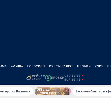
АММА
АФИША
ГОРОСКОП
КУРСЫ ВАЛЮТ
ПРОБКИ
ZODY
И
USD 80,93
СЕЙЧАС
3
ПРОБКИ
+24°C
EUR 93,19
иев против Васимова
Заказное убийство в Уфе