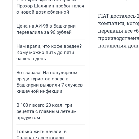
Прохор Шаляпин проболтался
о новой возлюбленной
FIAT досталось 
компании, котор
Цена на АИ-98 в Башкирии
переданы все «б
перевалила за 96 рублей
производственн
погашения долг
Нам врали, что кофе вреден?
Кому можно пить до пяти
чашек в день
Вот зараза! На популярном
среди туристов озере в
Башкирии выявили 7 случаев
кишечной инфекции
В 100 г всего 23 ккал: три
рецепта с главным летним
продуктом
Только жить начали: в
Салавате арестовали