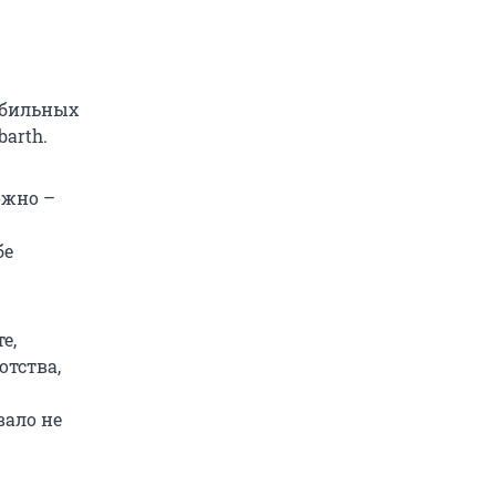
обильных
barth.
ожно –
бе
е,
отства,
вало не