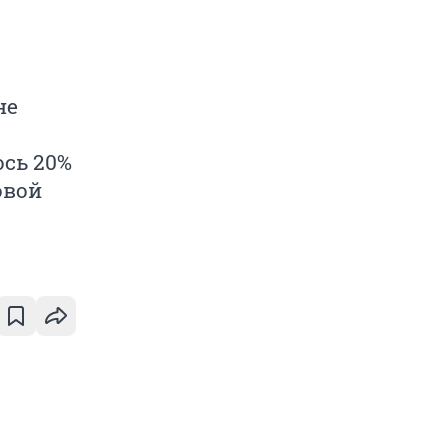
не
ось 20%
овой