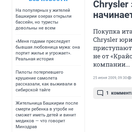
Chrysler
На популярных у жителей
начинает
Башкирии озерах открыли
бассейн, но туристы
довольны не всем
Покупка ита
Chrysler юр
«Меня годами преследует
приступают 
бывшая любовница мужа: она
портит жилье и угрожает».
не от «Край
Реальная история
компании...
Пилоты потерпевшего
крушение самолета
25 июня 2009, 09:30
рассказали, как выживали в
сибирской тайге
1
коммент
Жительница Башкирии после
смерти ребенка в утробе не
сможет иметь детей и винит
медиков — что говорит
Минздрав