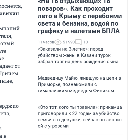
«На 18 отдыхающих 18
коснется,
поваров». Как проходит
давихин
.
лето в Крыму с перебоями
света и бензина, водой по
омпаний.
графику и налетами БПЛА
теля,
11 часов
51 990
10
 новый
«Заказали на 3-летие»: перед
ате
убийством жены в Казани турок
ке
забрал торт на день рождения сына
адает от
 Причем
Медведицу Майю, жившую на цепи в
чные,
Приморье, познакомили с
гималайским медведем Фиником
Серджио
«Это тот, кого ты травила»: прикамца
ена,
приговорили к 22 годам за убийство
семьи его девушки, сейчас он звонит
ей с угрозами
в
а в