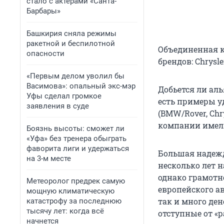
стало с актерами «Санта-
Барбары»
Башкирия сняла режимы
ракетной и беспилотной
Объединенная к
опасности
брендов: Chrysler
«Первым делом уволил бы
Васимова»: опальный экс-мэр
Добьется ли аль
Уфы сделал громкое
есть примеры у
заявления в суде
(BMW/Rover, Chry
компании имели
Боязнь высоты: сможет ли
«Уфа» без тренера обыграть
фаворита лиги и удержаться
Большая надежд
на 3-м месте
несколько лет 
однако грамотн
Метеоролог предрек самую
европейского а
мощную климатическую
так и много ден
катастрофу за последнюю
тысячу лет: когда всё
отступные от «ра
начнется