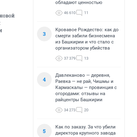
обладают ценностью
46 610
11
 новой
и
Кровавое Рождество: как до
и
3
смерти забили бизнесмена
из Башкирии и что стало с
организатором убийства
37 379
13
Давлеканово — деревня,
4
Раевка — не рай, Чишмы и
Кармаскалы — провинция с
огородами: отзывы на
райцентры Башкирии
34 273
20
Как по заказу. За что убили
5
директора крупного завода