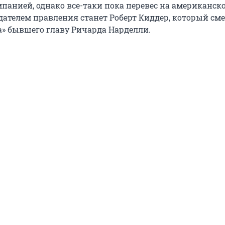
панией, однако все-таки пока перевес на американск
едателем правления станет Роберт Киддер, который см
а» бывшего главу Ричарда Нарделли.