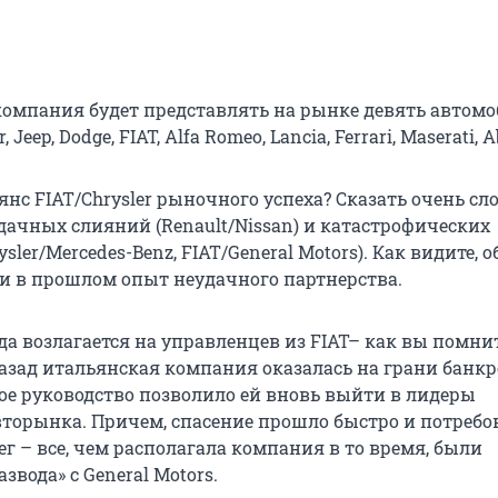
омпания будет представлять на рынке девять автом
, Jeep, Dodge, FIAT, Alfa Romeo, Lancia, Ferrari, Maserati, A
янс FIAT/Chrysler рыночного успеха? Сказать очень сл
дачных слияний (Renault/Nissan) и катастрофических
sler/Mercedes-Benz, FIAT/General Motors). Как видите, о
 в прошлом опыт неудачного партнерства.
а возлагается на управленцев из FIAT– как вы помнит
назад итальянская компания оказалась на грани банкр
ое руководство позволило ей вновь выйти в лидеры
вторынка. Причем, спасение прошло быстро и потребо
ег – все, чем располагала компания в то время, были
звода» с General Motors.