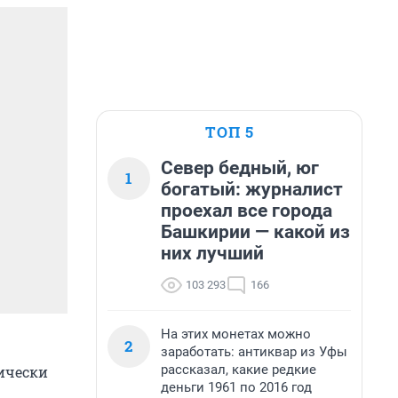
ТОП 5
Север бедный, юг
1
богатый: журналист
проехал все города
Башкирии — какой из
них лучший
103 293
166
На этих монетах можно
2
заработать: антиквар из Уфы
рассказал, какие редкие
ически
деньги 1961 по 2016 год