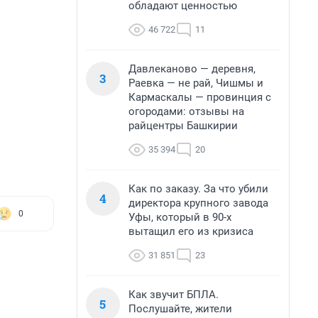
обладают ценностью
46 722
11
Давлеканово — деревня,
3
Раевка — не рай, Чишмы и
Кармаскалы — провинция с
огородами: отзывы на
райцентры Башкирии
35 394
20
Как по заказу. За что убили
4
директора крупного завода
0
Уфы, который в 90-х
вытащил его из кризиса
31 851
23
Как звучит БПЛА.
5
Послушайте, жители