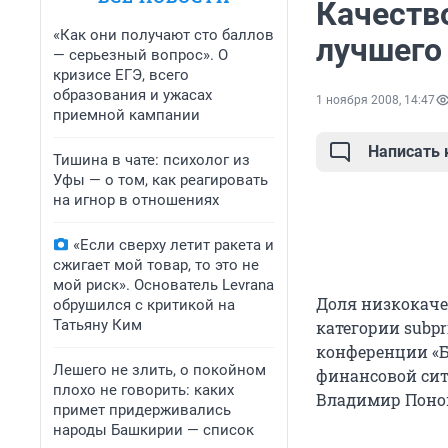
Качеств
«Как они получают сто баллов
лучшего
— серьезный вопрос». О
кризисе ЕГЭ, всего
образования и ужасах
1 ноября 2008, 14:47
приемной кампании
Написать
Тишина в чате: психолог из
Уфы — о том, как реагировать
на игнор в отношениях
«Если сверху летит ракета и
сжигает мой товар, то это не
мой риск». Основатель Levrana
Доля низкокаче
обрушился с критикой на
Татьяну Ким
категории subpr
конференции «Б
Лешего не злить, о покойном
финансовой сит
плохо не говорить: каких
Владимир Поно
примет придерживались
народы Башкирии — список