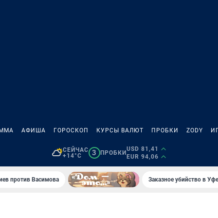
АММА
АФИША
ГОРОСКОП
КУРСЫ ВАЛЮТ
ПРОБКИ
ZODY
И
USD 81,41
СЕЙЧАС
3
ПРОБКИ
+14°C
EUR 94,06
иев против Васимова
Заказное убийство в Уфе