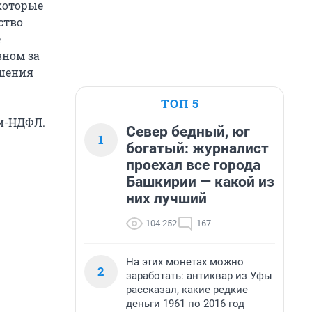
 которые
ство
е
вном за
ьшения
ТОП 5
ки-НДФЛ.
Север бедный, юг
1
богатый: журналист
проехал все города
Башкирии — какой из
них лучший
104 252
167
На этих монетах можно
2
заработать: антиквар из Уфы
рассказал, какие редкие
деньги 1961 по 2016 год