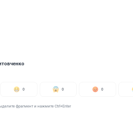
итовченко
0
0
0
ыделите фрагмент и нажмите Ctrl+Enter