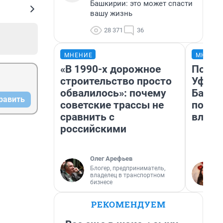
Башкирии: это может спасти
вашу жизнь
28 371
36
МНЕНИЕ
МНЕНИ
«В 1990-х дорожное
Почем
строительство просто
Уфы: 
обвалилось»: почему
Башки
равить
советские трассы не
побыв
сравнить с
влюби
российскими
Олег Арефьев
Блогер, предприниматель,
владелец в транспортном
бизнесе
РЕКОМЕНДУЕМ