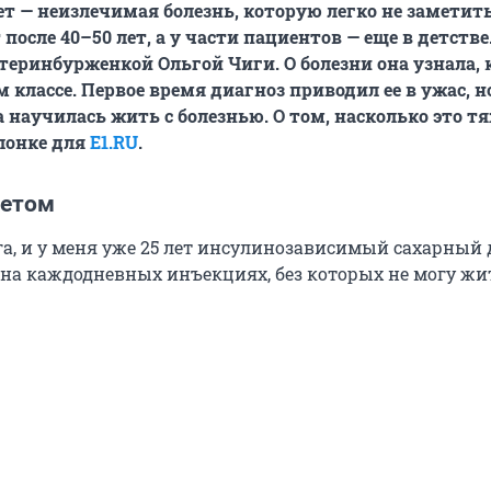
т — неизлечимая болезнь, которую легко не заметить.
 после 40–50 лет, а у части пациентов — еще в детстве
атеринбурженкой Ольгой Чиги. О болезни она узнала, 
 классе. Первое время диагноз приводил ее в ужас, н
 научилась жить с болезнью. О том, насколько это тя
олонке для
E1.RU
.
бетом
га, и у меня уже 25 лет инсулинозависимый сахарный 
Я на каждодневных инъекциях, без которых не могу жи