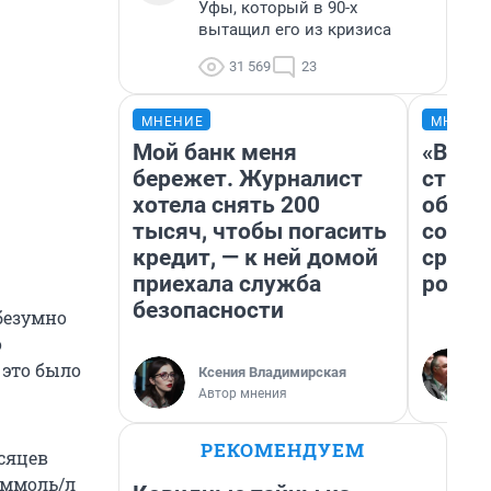
Уфы, который в 90-х
вытащил его из кризиса
31 569
23
МНЕНИЕ
МНЕНИ
Мой банк меня
«В 19
бережет. Журналист
строи
хотела снять 200
обвал
тысяч, чтобы погасить
совет
кредит, — к ней домой
сравн
приехала служба
росси
безопасности
 безумно
о
 это было
Ксения Владимирская
Автор мнения
РЕКОМЕНДУЕМ
есяцев
9 ммоль/л