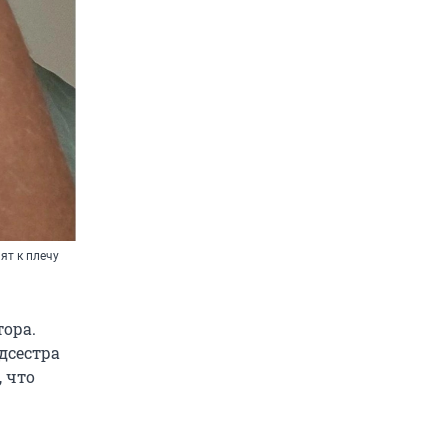
ят к плечу
тора.
дсестра
, что