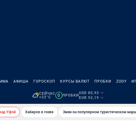
АММА
АФИША
ГОРОСКОП
КУРСЫ ВАЛЮТ
ПРОБКИ
ZODY
И
USD 80,93
СЕЙЧАС
0
ПРОБКИ
+22°C
EUR 93,19
над Уфой
Хабиров в гневе
Змеи на популярном туристическом мар