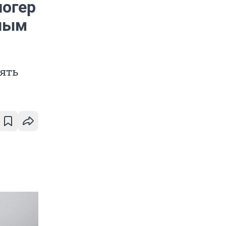
логер
рным
сять