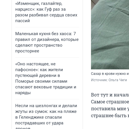
«Изменщик, газлайтер,
нарцисс»: как Гуф раз за
разом разбивал сердца своих
пассий
Маленькая кухня без хаоса: 7
правил от дизайнера, которые
сделают пространство
просторнее
«Оно настоящее, не
пафосное»: как жители
Сахар в крови нужно и
пустеющей деревни в
Источник: 
Ольга Чиги
Поморье своими силами
спасают вековые традиции и
наряды
Вот тут и начал
Самое страшное,
Несли на шезлонгах и делали
поставила мне у
жгуты из сумок: как на пляже
страшнее быть 
в Геленджике спасали
пострадавших от удара
дронов