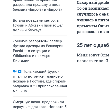
Сахарный диабе
разрешило продажу и ввоз
то он возникает
бензина «Евро-2» и «Евро-3»
случилось с ек
училась в пятом
Встали поездами метро: в
Грузии и Абхазии произошел
временем Ольга
полный блэкаут
рассказала в к
«Многие разорятся»: селлер
25 лет с диа
бренда одежды из Башкирии
Paetki — о ситуации с
Меня зовут Оль
Wildberries и примере
первого типа! 
Киргизии
Полыхающий фургон
мчал по встречке: главное о
пожаре в Ростове, где сгорели
заправка и 21 припаркованная
машина
Смертную казнь предложили
вернуть — для кого. Новости 5