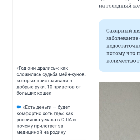
на голодный жел
Сахарный ди
заболевание
недостаточно
потому что 
количество г
«Год они дрались»: как
сложилась судьба мейн-кунов,
которых пристраивали в
добрые руки. 10 приветов от
больших кошек
«Есть деньги — будет
комфортно хоть где»: как
россиянка уехала в США и
почему прилетает за
медициной на родину