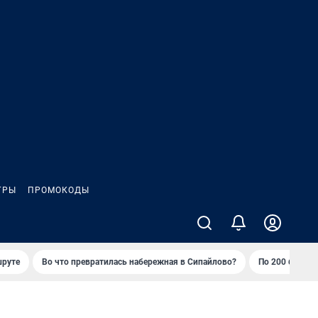
ГРЫ
ПРОМОКОДЫ
шруте
Во что превратилась набережная в Сипайлово?
По 200 баллов