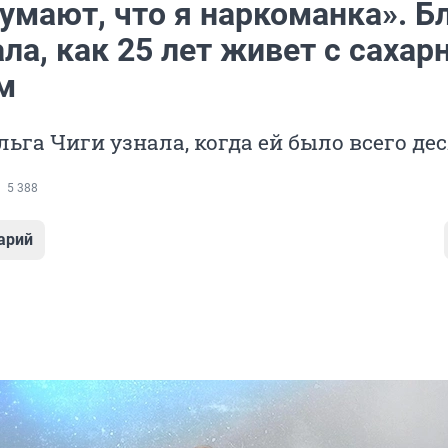
умают, что я наркоманка». Б
ла, как 25 лет живет с саха
м
льга Чиги узнала, когда ей было всего де
5 388
арий