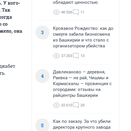
обладают ценностью
 У кого-
. Так
46 526
11
когда
о со
Кровавое Рождество: как до
жело, она
3
смерти забили бизнесмена
из Башкирии и что стало с
организатором убийства
37 203
13
диабет
Давлеканово — деревня,
ть.
4
Раевка — не рай, Чишмы и
Кармаскалы — провинция с
огородами: отзывы на
райцентры Башкирии
32 610
20
Как по заказу. За что убили
5
директора крупного завода