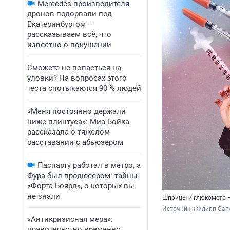
Mercedes производителя
дронов подорвали под
Екатеринбургом —
рассказываем всё, что
известно о покушении
Сможете не попасться на
уловки? На вопросах этого
теста спотыкаются 90 % людей
«Меня постоянно держали
ниже плинтуса»: Миа Бойка
рассказала о тяжелом
расставании с абьюзером
Паспарту работал в метро, а
Фура был продюсером: тайны
«Форта Боярд», о которых вы
не знали
Шприцы и глюкометр —
Источник: 
Филипп Сапе
«Антикризисная мера»:
правительство временно