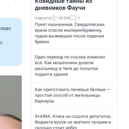
Ковидные тайны из
дневников Фаучи
4 августа
24 335
1
Пункт назначения. Свердловские
язано
врачи спасли екатеринбурженку,
чудом выжившую после падения
р,
бревен
Один переход по ссылке изменил
всё. Как мошенники довели
школьницу в Чите до попытки
поджога здания
Как приготовить ленивые беляши —
простой способ от жительницы
Барнаула
AI-AINA: Атака на соцсети депутатов,
бюджета вузов не хватило лучшим и
сколько стоит арбуз