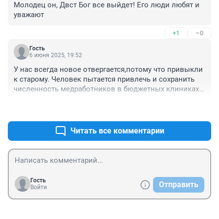
Молодец он, Двст Бог все выйдет! Его люди любят и 
уважают
+1
–0
Гость
6 июня 2025, 19:52
У нас всегда новое отвергается,потому что привыкли 
к старому. Человек пытается привлечь и сохранить 
численность медработников в бюджетных клиниках 
своим способом,кстати, не криминальным. Тем 
+2
–0
самым помочь Минздраву, это входит в его 
задачи.Только делать надо все согласованно такую 
работу и проверить на одной клинике. 
Читать все комментарии
Гнать,оскорблять -это последнее дело не 
дальновидных людей, чиновников.
Гость
Отправить
Войти