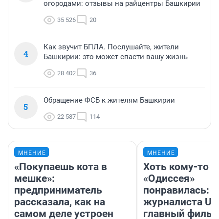
огородами: отзывы на райцентры Башкирии
35 526
20
Как звучит БПЛА. Послушайте, жители
4
Башкирии: это может спасти вашу жизнь
28 402
36
Обращение ФСБ к жителям Башкирии
5
22 587
114
МНЕНИЕ
МНЕНИЕ
«Покупаешь кота в
Хоть кому-то
мешке»:
«Одиссея»
предприниматель
понравилась: 
рассказала, как на
журналиста UF
самом деле устроен
главный фильм