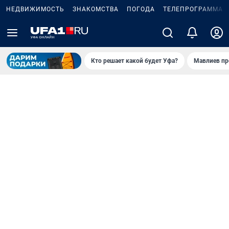
НЕДВИЖИМОСТЬ
ЗНАКОМСТВА
ПОГОДА
ТЕЛЕПРОГРАММА
Кто решает какой будет Уфа?
Мавлиев пр