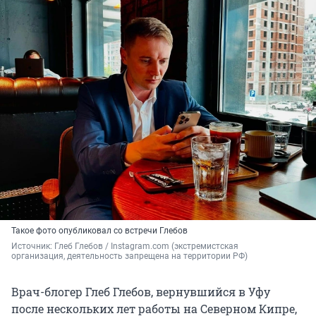
Такое фото опубликовал со встречи Глебов
Источник: 
Глеб Глебов / Instagram.com 
(экстремистская 
организация, деятельность запрещена на территории РФ)
Врач-блогер Глеб Глебов, вернувшийся в Уфу
после нескольких лет работы на Северном Кипре,