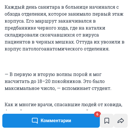
Каждый день санитара в больнице начинался с
обхода отделения, которое занимало первый этаж
корпуса. Его маршрут заканчивался в
предбаннике черного хода, где на каталки
складировали скончавшихся от вируса
пациентов в черных мешках. Оттуда их увозили в
корпус патологоанатомического отделения.
— В первую и вторую волны порой я мог
насчитать до
18–20 покойников
. Это было
максимальное число, — вспоминает студент.
Как и многие врачи, спасавшие людей от ковида,
Андрей тогда жил в отеле, который для медиков
6
снимало правительство Москвы. Туда их
Комментарии
расселяли специально, чтобы они не заражали