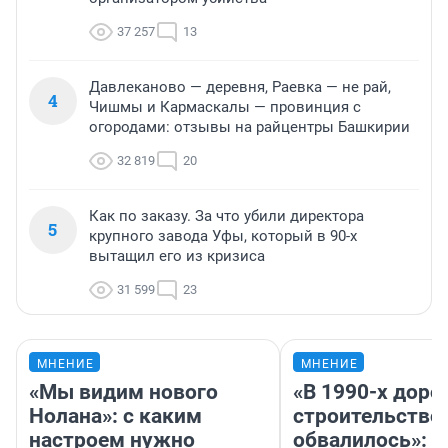
37 257
13
Давлеканово — деревня, Раевка — не рай,
4
Чишмы и Кармаскалы — провинция с
огородами: отзывы на райцентры Башкирии
32 819
20
Как по заказу. За что убили директора
5
крупного завода Уфы, который в 90-х
вытащил его из кризиса
31 599
23
МНЕНИЕ
МНЕНИЕ
«Мы видим нового
«В 1990-х дор
Нолана»: с каким
строительство
настроем нужно
обвалилось»: 