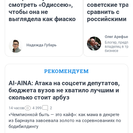
смотреть «Одиссею»,
советские трас
чтобы она не
сравнить с
выглядела как фиаско
российскими
Олег Арефьев
Блогер, предпри
Надежда Губарь
владелец в тра
бизнесе
РЕКОМЕНДУЕМ
AI-AINA: Атака на соцсети депутатов,
бюджета вузов не хватило лучшим и
сколько стоит арбуз
14 часов
4 399
2
«Чемпионкой быть — это кайф»: как мама в декрете
из Барнаула завоевала золото на соревнованиях по
бодибилдингу