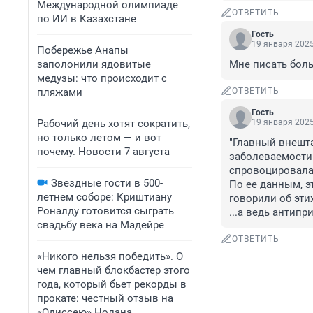
Международной олимпиаде
ОТВЕТИТЬ
по ИИ в Казахстане
Гость
19 января 2025
Побережье Анапы
заполонили ядовитые
Мне писать боль
медузы: что происходит с
пляжами
ОТВЕТИТЬ
Гость
Рабочий день хотят сократить,
19 января 2025
но только летом — и вот
"Главный внешт
почему. Новости 7 августа
заболеваемости 
спровоцировала 
Звездные гости в 500-
По ее данным, э
летнем соборе: Криштиану
говорили об этих
Роналду готовится сыграть
...а ведь антип
свадьбу века на Мадейре
ОТВЕТИТЬ
«Никого нельзя победить». О
чем главный блокбастер этого
года, который бьет рекорды в
прокате: честный отзыв на
«Одиссею» Нолана