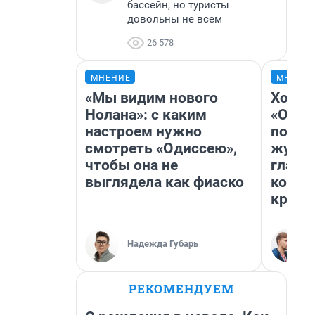
бассейн, но туристы
довольны не всем
26 578
МНЕНИЕ
МНЕНИ
«Мы видим нового
Хоть 
Нолана»: с каким
«Одис
настроем нужно
понра
смотреть «Одиссею»,
журна
чтобы она не
главн
выглядела как фиаско
котор
крити
Надежда Губарь
РЕКОМЕНДУЕМ