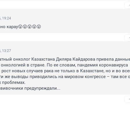
, 19:24
но карау😮😮😮😮😮
, 13:27
атный онколог Казахстана Диляра Кайдарова привела данные
онкологией в стране. По ее словам, пандемия коронавируса 
рост новых случаев рака не только в Казахстане, но и во все
ти же выводы приводились на мировом конгрессе – там все о
 проблемах. 

рививочники предупреждали...