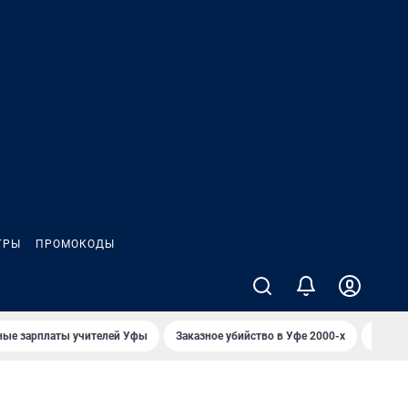
ГРЫ
ПРОМОКОДЫ
ные зарплаты учителей Уфы
Заказное убийство в Уфе 2000-х
Каким