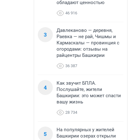
обладают ценностью
46 916
Давлеканово — деревня,
3
Раевка — не рай, Чишмы и
Кармаскалы — провинция с
огородами: отзывы на
райцентры Башкирии
36 387
Как звучит БПЛА.
4
Послушайте, жители
Башкирии: это может спасти
вашу жизнь
28 734
На популярных у жителей
5
Башкирии озерах открыли