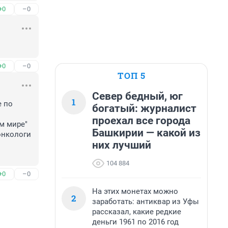
+0
–0
+0
–0
ТОП 5
Север бедный, юг
1
 по 
богатый: журналист
проехал все города
м мире"

Башкирии — какой из
нкологи 
них лучший
104 884
+0
–0
На этих монетах можно
2
заработать: антиквар из Уфы
рассказал, какие редкие
деньги 1961 по 2016 год