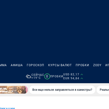
АММА
АФИША
ГОРОСКОП
КУРСЫ ВАЛЮТ
ПРОБКИ
ZODY
И
USD 82,17
СЕЙЧАС
0
ПРОБКИ
+19°C
EUR 94,84
Все еще нельзя заправляться в канистры?
Реаль