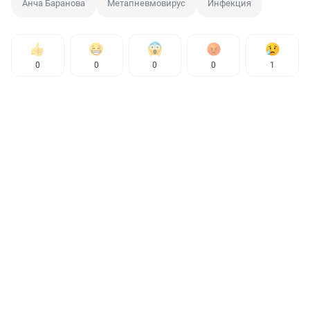
Анча Баранова
Метапневмовирус
Инфекция
0
0
0
0
1