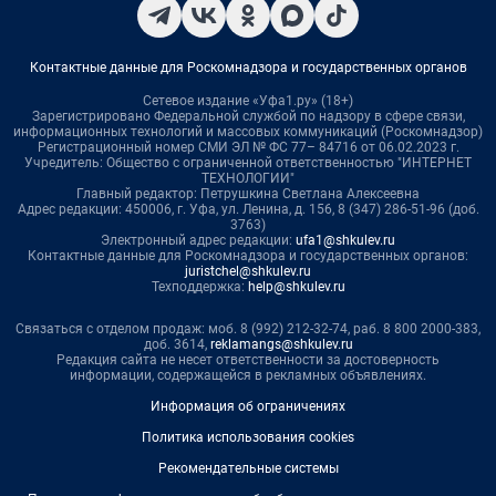
Контактные данные для Роскомнадзора и государственных органов
Сетевое издание «Уфа1.ру» (18+)
Зарегистрировано Федеральной службой по надзору в сфере связи,
информационных технологий и массовых коммуникаций (Роскомнадзор)
Регистрационный номер СМИ ЭЛ № ФС 77– 84716 от 06.02.2023 г.
Учредитель: Общество с ограниченной ответственностью "ИНТЕРНЕТ
ТЕХНОЛОГИИ"
Главный редактор: Петрушкина Светлана Алексеевна
Адрес редакции: 450006, г. Уфа, ул. Ленина, д. 156, 8 (347) 286-51-96 (доб.
3763)
Электронный адрес редакции:
ufa1@shkulev.ru
Контактные данные для Роскомнадзора и государственных органов:
juristchel@shkulev.ru
Техподдержка:
help@shkulev.ru
Связаться с отделом продаж: моб. 8 (992) 212-32-74, раб. 8 800 2000-383,
доб. 3614,
reklamangs@shkulev.ru
Редакция сайта не несет ответственности за достоверность
информации, содержащейся в рекламных объявлениях.
Информация об ограничениях
Политика использования cookies
Рекомендательные системы