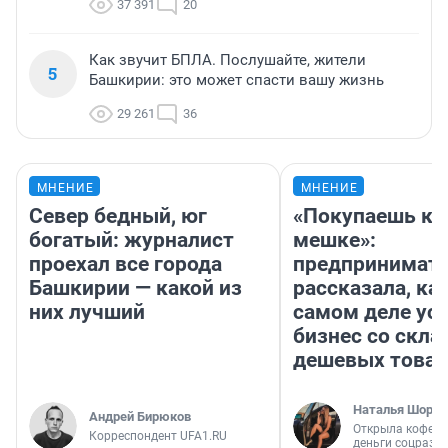
37 391
20
Как звучит БПЛА. Послушайте, жители
5
Башкирии: это может спасти вашу жизнь
29 261
36
МНЕНИЕ
МНЕНИЕ
Север бедный, юг
«Покупаешь ко
богатый: журналист
мешке»:
проехал все города
предпринимат
Башкирии — какой из
рассказала, как
них лучший
самом деле ус
бизнес со скл
дешевых това
Наталья Шорох
Андрей Бирюков
Открыла кофейн
Корреспондент UFA1.RU
деньги соцразв