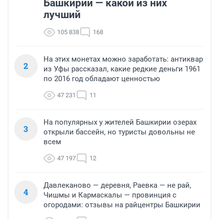
Башкирии — какой из них
ноябре подобный анализ показал 58%
лучший
105 838
168
На этих монетах можно заработать: антиквар
2
из Уфы рассказал, какие редкие деньги 1961
по 2016 год обладают ценностью
47 231
11
На популярных у жителей Башкирии озерах
3
открыли бассейн, но туристы довольны не
всем
47 197
12
Давлеканово — деревня, Раевка — не рай,
4
Чишмы и Кармаскалы — провинция с
огородами: отзывы на райцентры Башкирии