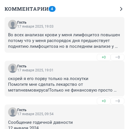
КОММЕНТАРИИ
4
Гость
17 января 2025, 19:03
Во всех анализах крови у меня лимфоцитоз повышен 
потому что у меня распорядок дня предшествует 
поднятию лимфоцитоза но в последнем анализе у 
меня через чур повышены потому что я ещё я ел 
+0
–0
продукты для повышения иммунитета Другой врач 
после просмотра этой же иммунограммы запретил 
Гость
мне вакцинироватся

17 января 2025, 19:01
скорей я его порву только на лоскутки

Я зря вакцинировался Первую вакцину мой 
Помогите мне сделать лекарство от 
сильнейший т-клеточный иммунитет удалил из 
метапневмовируса!Только не финансовую просто 
организма после вакцинации спутникрм V через 
пришлите специалистов в Альметьевск

неделю анализ на антитела показал 5,5 BAU/
+0
–0
мл,второй раз вакцинировался потому что без 
У меня сильнейший т-клеточный иммунитет 
справки о вакцинации не куда не пускали а третью 
Гость
доказанный: 7 иммунограммами.

17 января 2025, 09:54
вакцинацию прошёл чтобы угодить маме. И всё 
 .

напрасно через 1,5 года после третьей 
Сообщение годичной давности

Как я добился такого иммунитета. Ем 5 раз в день 
перевакцинации анализ на антитела показал 240,0 
12 января 2024
