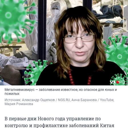
Метапневмовирус — заболевание известное, но опасное для юных и
пожилых
Источник: 
Александр Ощепков / NGS.RU, Анча Баранова / YouTube, 
Мария Романова
В первые дни Нового года управление по
контролю и профилактике заболеваний Китая