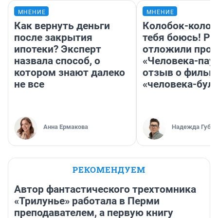
МНЕНИЕ
МНЕНИЕ
Как вернуть деньги
Колобок-колобо
после закрытия
тебя боюсь! Ра
ипотеки? Эксперт
отложили прок
назвала способ, о
«Человека-пау
котором знают далеко
отзыв о фильм
не все
«человека-бул
Анна Ермакова
Надежда Губар
РЕКОМЕНДУЕМ
Автор фантастического трехтомника
«Трилунье» работала в Перми
преподавателем, а первую книгу