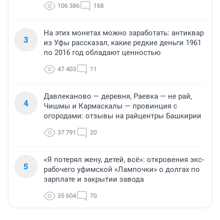
106 386
168
На этих монетах можно заработать: антиквар
3
из Уфы рассказал, какие редкие деньги 1961
по 2016 год обладают ценностью
47 403
11
Давлеканово — деревня, Раевка — не рай,
4
Чишмы и Кармаскалы — провинция с
огородами: отзывы на райцентры Башкирии
37 791
20
«Я потерял жену, детей, всё»: откровения экс-
5
рабочего уфимской «Лампочки» о долгах по
зарплате и закрытии завода
35 604
70