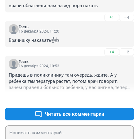
врачи обнаглели вам на жд пора пахать
+1
–4
Гость
16 декабря 2024, 11:20
Врачишку наказать☝️👍
+4
–2
Гость
16 декабря 2024, 10:53
Придешь в поликлинику там очередь, ждите. А у 
ребенка температура растет, потом врач говорит, 
зачем привели больного ребенка, у вас ангина, теперь 
обрабатывать кабинет. Другая жалуется, что ее на дом 
+7
–2
вызвали. Надоели уже, работать не хотят от слова 
совсем только жалуются на все. Приходят на 4 часа 3 
раза в неделю и мало им платят.
Читать все комментарии