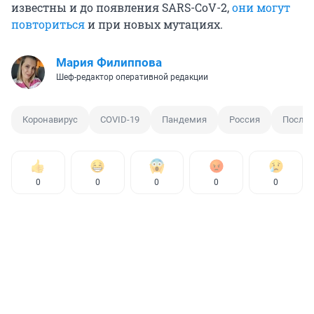
известны и до появления SARS-CoV-2,
они могут
повториться
и при новых мутациях.
Мария Филиппова
Шеф-редактор оперативной редакции
Коронавирус
COVID-19
Пандемия
Россия
Послед
0
0
0
0
0