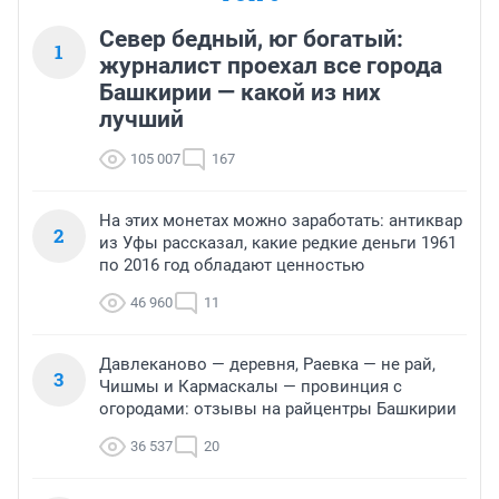
Север бедный, юг богатый:
1
журналист проехал все города
Башкирии — какой из них
лучший
105 007
167
На этих монетах можно заработать: антиквар
2
из Уфы рассказал, какие редкие деньги 1961
по 2016 год обладают ценностью
46 960
11
Давлеканово — деревня, Раевка — не рай,
3
Чишмы и Кармаскалы — провинция с
огородами: отзывы на райцентры Башкирии
36 537
20