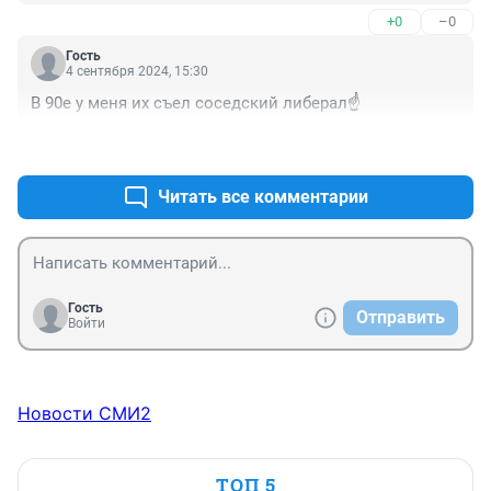
---------------------------------------

+0
–0
Нутрициологи сродни шаманам - они, нажравшись 
мухоморов, путешествуют по нижнему миру и дают 
Гость
оттуда рекомендации, как жить.
4 сентября 2024, 15:30
В 90е у меня их съел соседский либерал☝️
+0
–0
Читать все комментарии
Гость
Отправить
Войти
Новости СМИ2
ТОП 5