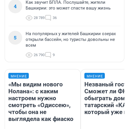
Как звучит БПЛА. Послушайте, жители
4
Башкирии: это может спасти вашу жизнь
28 789
36
На популярных у жителей Башкирии озерах
5
открыли бассейн, но туристы довольны не
всем
26 790
9
МНЕНИЕ
МНЕНИЕ
«Мы видим нового
Незваный гост
Нолана»: с каким
Сможет ли ФК 
настроем нужно
обыграть дома
смотреть «Одиссею»,
татарский «КА
чтобы она не
который уже не
выглядела как фиаско