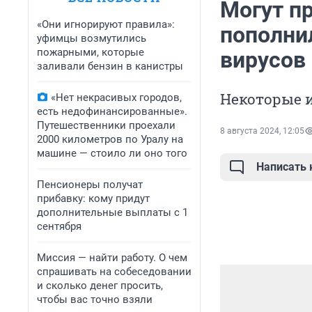
Могут п
«Они игнорируют правила»:
пополни
уфимцы возмутились
пожарными, которые
вирусов 
заливали бензин в канистры
Некоторые и
«Нет некрасивых городов,
есть недофинансированные».
Путешественники проехали
8 августа 2024, 12:05
2000 километров по Уралу на
машине — стоило ли оно того
Написать
Пенсионеры получат
прибавку: кому придут
дополнительные выплаты с 1
сентября
Миссия — найти работу. О чем
спрашивать на собеседовании
и сколько денег просить,
чтобы вас точно взяли