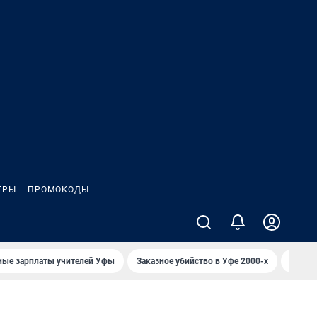
ГРЫ
ПРОМОКОДЫ
ные зарплаты учителей Уфы
Заказное убийство в Уфе 2000-х
Каким