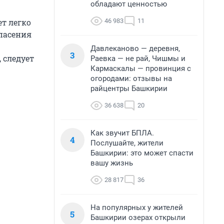
обладают ценностью
т легко
46 983
11
опасения
Давлеканово — деревня,
3
 следует
Раевка — не рай, Чишмы и
Кармаскалы — провинция с
огородами: отзывы на
райцентры Башкирии
36 638
20
Как звучит БПЛА.
4
Послушайте, жители
Башкирии: это может спасти
вашу жизнь
28 817
36
На популярных у жителей
5
Башкирии озерах открыли