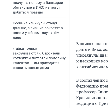
плачу я»: почему в Башкирии
обманутые в ИЖС не могут
добиться правды
Осенние каникулы станут
дольше, а зимние сократят в
новом учебном году: в чём
дело
В список опасн
«Гайки только
денге и Зика, х
закручиваются». Строители
упомянули два в
коттеджей потеряли половину
и несколько ко
клиентов — им приходится
к антибиотика
сносить новые дома
В составлении с
Федерацию пред
профессор Санк
Красильников, 
медицины Ирин