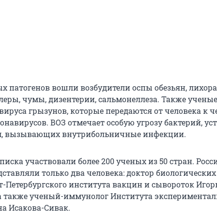
ых патогенов вошли возбудители оспы обезьян, лихор
олеры, чумы, дизентерии, сальмонеллеза. Также учены
ируса грызунов, которые передаются от человека к ч
ронавирусов. ВОЗ отмечает особую угрозу бактерий, у
м, вызывающих внутрибольничные инфекции.
писка участвовали более 200 ученых из 50 стран. Рос
ставляли только два человека: доктор биологических 
т-Петербургского института вакцин и сывороток Игор
а также ученый-иммунолог Института эксперимента
а Исакова-Сивак.