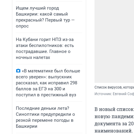
Ищем лучший город
Башкирии: какой самый
прекрасный? Первый тур —
опрос
На Кубани горит НПЗ из-за
атаки беспилотников: есть
пострадавшие. Главное о
ночных налетах
«В математике был больше
всего уверен»: выпускник
рассказал, как исправил 298
Список вирусов, кото
баллов за ЕГЭ на 300 и
Источник: 
Евгений Соф
поступил в престижный вуз
Последние деньки лета?
В новый список
Синоптики предупредили о
новую пандемию
резкой перемене погоды в
документа за 20
Башкирии
наименований.