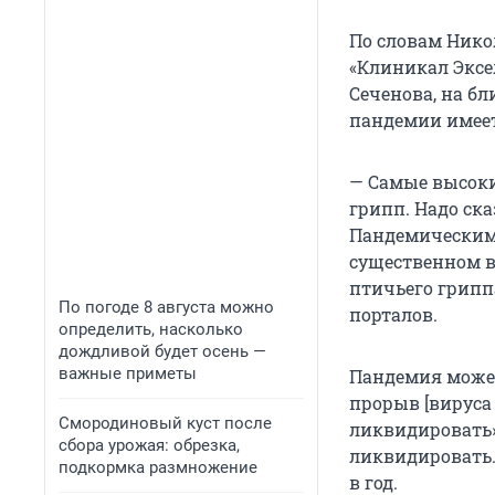
По словам Нико
«Клиникал Эксе
Сеченова, на б
пандемии имеет
— Самые высоки
грипп. Надо ска
Пандемическим 
существенном ви
птичьего гриппа
По погоде 8 августа можно
порталов.
определить, насколько
дождливой будет осень —
важные приметы
Пандемия может
прорыв [вируса 
Смородиновый куст после
ликвидировать»
сбора урожая: обрезка,
ликвидировать. 
подкормка размножение
в год.