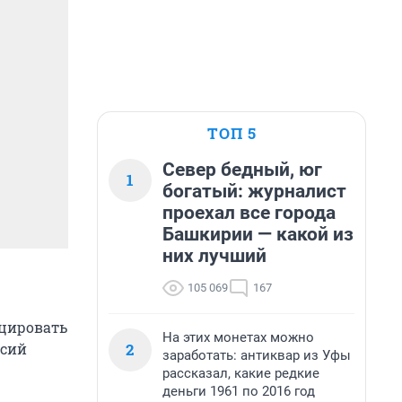
ТОП 5
Север бедный, юг
1
богатый: журналист
проехал все города
Башкирии — какой из
них лучший
105 069
167
оцировать
На этих монетах можно
рсий
2
заработать: антиквар из Уфы
рассказал, какие редкие
деньги 1961 по 2016 год