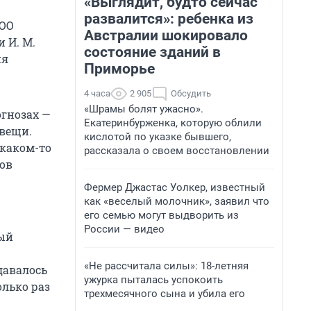
«Выглядит, будто сейчас
развалится»: ребенка из
ООО
Австралии шокировало
 И. М.
состояние зданий в
ия
Приморье
4 часа
2 905
Обсудить
«Шрамы болят ужасно».
гнозах —
Екатеринбурженка, которую облили
 вещи.
кислотой по указке бывшего,
 каком-то
рассказала о своем восстановлении
пов
Фермер Джастас Уолкер, известный
как «веселый молочник», заявил что
его семью могут выдворить из
России — видео
ный
«Не рассчитала силы»: 18-летняя
давалось
ужурка пыталась успокоить
олько раз
трехмесячного сына и убила его