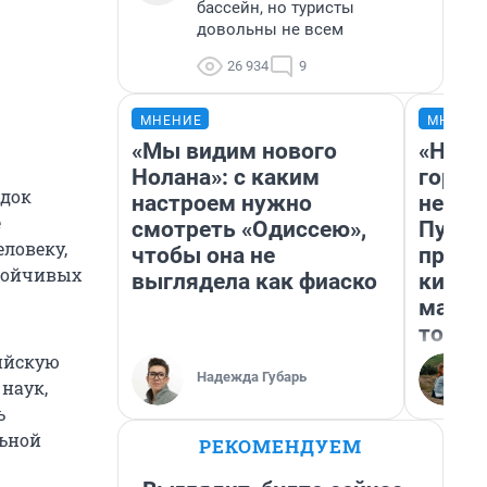
бассейн, но туристы
довольны не всем
26 934
9
МНЕНИЕ
МНЕНИ
«Мы видим нового
«Нет 
Нолана»: с каким
городо
адок
настроем нужно
недоф
е
смотреть «Одиссею»,
Путеш
еловеку,
чтобы она не
проех
стойчивых
выглядела как фиаско
килом
машин
того
сийскую
Надежда Губарь
наук,
ь
льной
РЕКОМЕНДУЕМ