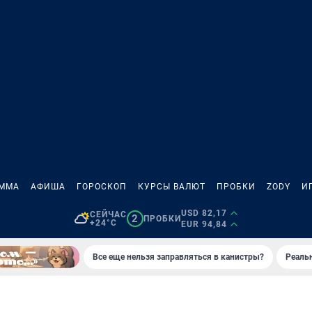
АММА
АФИША
ГОРОСКОП
КУРСЫ ВАЛЮТ
ПРОБКИ
ZODY
И
USD 82,17
СЕЙЧАС
2
ПРОБКИ
+24°C
EUR 94,84
Все еще нельзя заправляться в канистры?
Реаль