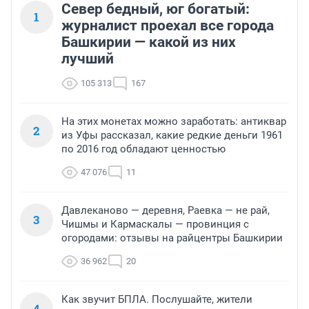
Север бедный, юг богатый:
1
журналист проехал все города
Башкирии — какой из них
лучший
105 313
167
На этих монетах можно заработать: антиквар
2
из Уфы рассказал, какие редкие деньги 1961
по 2016 год обладают ценностью
47 076
11
Давлеканово — деревня, Раевка — не рай,
3
Чишмы и Кармаскалы — провинция с
огородами: отзывы на райцентры Башкирии
36 962
20
Как звучит БПЛА. Послушайте, жители
4