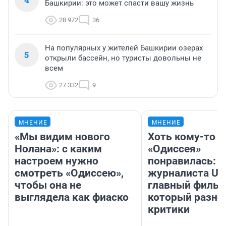
Башкирии: это может спасти вашу жизнь
28 972
36
На популярных у жителей Башкирии озерах
5
открыли бассейн, но туристы довольны не
всем
27 332
9
МНЕНИЕ
МНЕНИЕ
«Мы видим нового
Хоть кому-то
Нолана»: с каким
«Одиссея»
настроем нужно
понравилась: 
смотреть «Одиссею»,
журналиста UF
чтобы она не
главный фильм
выглядела как фиаско
который разно
критики