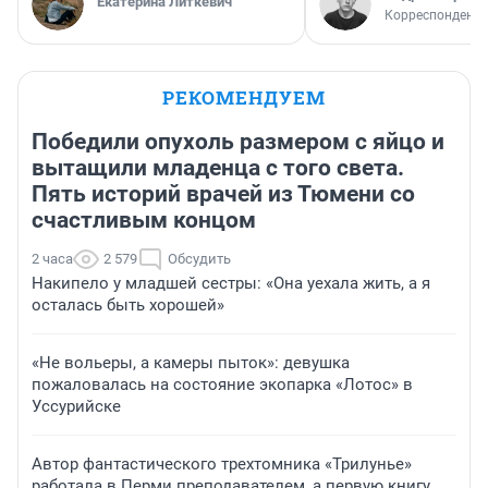
Екатерина Литкевич
Корреспондент 
РЕКОМЕНДУЕМ
Победили опухоль размером с яйцо и
вытащили младенца с того света.
Пять историй врачей из Тюмени со
счастливым концом
2 часа
2 579
Обсудить
Накипело у младшей сестры: «Она уехала жить, а я
осталась быть хорошей»
«Не вольеры, а камеры пыток»: девушка
пожаловалась на состояние экопарка «Лотос» в
Уссурийске
Автор фантастического трехтомника «Трилунье»
работала в Перми преподавателем, а первую книгу