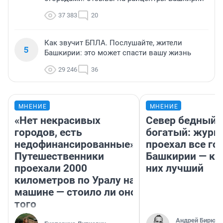
37 383
20
Как звучит БПЛА. Послушайте, жители
5
Башкирии: это может спасти вашу жизнь
29 246
36
МНЕНИЕ
МНЕНИЕ
«Нет некрасивых
Север бедный,
городов, есть
богатый: журн
недофинансированные».
проехал все го
Путешественники
Башкирии — ка
проехали 2000
них лучший
километров по Уралу на
машине — стоило ли оно
того
Андрей Бирюко