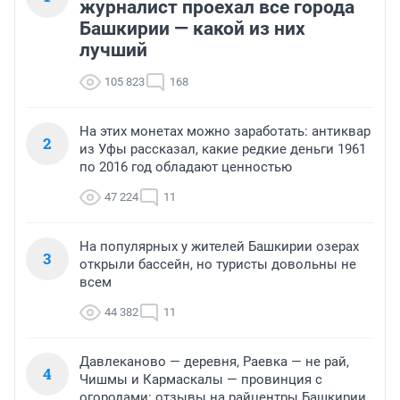
журналист проехал все города
Башкирии — какой из них
лучший
105 823
168
На этих монетах можно заработать: антиквар
2
из Уфы рассказал, какие редкие деньги 1961
по 2016 год обладают ценностью
47 224
11
На популярных у жителей Башкирии озерах
3
открыли бассейн, но туристы довольны не
всем
44 382
11
Давлеканово — деревня, Раевка — не рай,
4
Чишмы и Кармаскалы — провинция с
огородами: отзывы на райцентры Башкирии