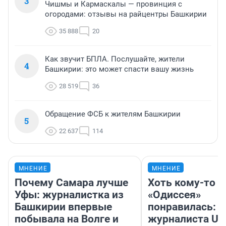
3
Чишмы и Кармаскалы — провинция с
огородами: отзывы на райцентры Башкирии
35 888
20
Как звучит БПЛА. Послушайте, жители
4
Башкирии: это может спасти вашу жизнь
28 519
36
Обращение ФСБ к жителям Башкирии
5
22 637
114
МНЕНИЕ
МНЕНИЕ
Почему Самара лучше
Хоть кому-то
Уфы: журналистка из
«Одиссея»
Башкирии впервые
понравилась: 
побывала на Волге и
журналиста UF