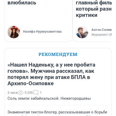
влюбилась
главный фильм
который разно
критики
Антон Селивер
Назифа Нурмухаметова
Журналист UFA1
РЕКОМЕНДУЕМ
«Нашел Наденьку, а у нее пробита
голова». Мужчина рассказал, как
потерял жену при атаке БПЛА в
Архипо-Осиповке
3 часа
5 255
1
Соль земли забайкальской. Нижегородцевы
Знаменитая тикток-блогер, рассказывавшая о борьбе