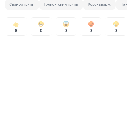
Свиной грипп
Гонконгский грипп
Коронавирус
Панд
0
0
0
0
0