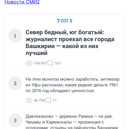
с той которую провернул этот самый Инстиут гриппа.
Новости СМИ2
ТОП 5
Север бедный, юг богатый:
1
журналист проехал все города
Башкирии — какой из них
лучший
104 507
167
На этих монетах можно заработать: антиквар
2
из Уфы рассказал, какие редкие деньги 1961
по 2016 год обладают ценностью
46 794
11
Давлеканово — деревня, Раевка — не рай,
3
Чишмы и Кармаскалы — провинция с
огородами: отзывы на райцентры Башкирии