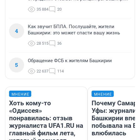
35 884
20
Как звучит БПЛА. Послушайте, жители
4
Башкирии: это может спасти вашу жизнь
28 515
36
Обращение ФСБ к жителям Башкирии
5
22 637
114
МНЕНИЕ
МНЕНИЕ
Хоть кому-то
Почему Самара
«Одиссея»
Уфы: журналис
понравилась: отзыв
Башкирии впе
журналиста UFA1.RU на
побывала на Во
главный фильм лета,
влюбилась