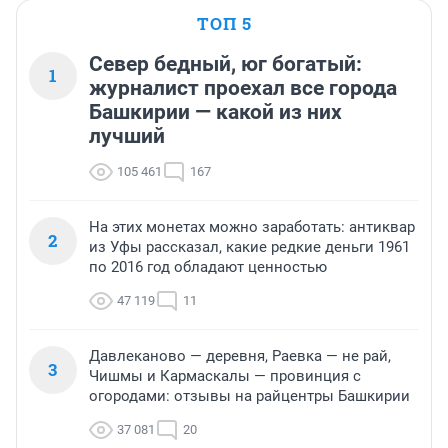
ТОП 5
Север бедный, юг богатый:
1
журналист проехал все города
Башкирии — какой из них
лучший
105 461
167
На этих монетах можно заработать: антиквар
2
из Уфы рассказал, какие редкие деньги 1961
по 2016 год обладают ценностью
47 119
11
Давлеканово — деревня, Раевка — не рай,
3
Чишмы и Кармаскалы — провинция с
огородами: отзывы на райцентры Башкирии
37 081
20