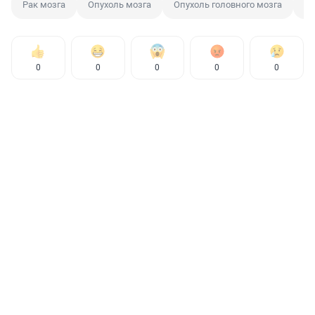
Рак мозга
Опухоль мозга
Опухоль головного мозга
Он
0
0
0
0
0