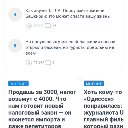
Как звучит БПЛА. Послушайте, жители
4
Башкирии: это может спасти вашу жизнь
29 022
36
На популярных у жителей Башкирии озерах
5
открыли бассейн, но туристы довольны не
всем
27 452
9
МНЕНИЕ
МНЕНИЕ
Продашь за 3000, налог
Хоть кому-то
возьмут с 4000. Что
«Одиссея»
нам готовит новый
понравилась: 
налоговый закон — он
журналиста UF
коснется импорта и
главный фильм
даже репетиторов
который разно