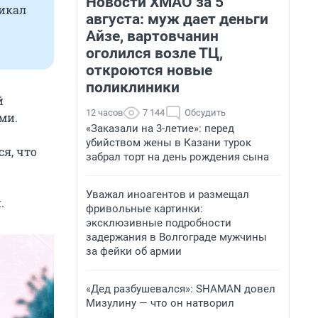
Новости ХМАО за 5
икал
августа: муж дает деньги
Айзе, вартовчанин
оголился возле ТЦ,
откроются новые
поликлиники
й
12 часов
7 144
Обсудить
ми.
«Заказали на 3-летие»: перед
убийством жены в Казани турок
я, что
забрал торт на день рождения сына
Уважал иноагентов и размещал
.
фривольные картинки:
эксклюзивные подробности
задержания в Волгограде мужчины
за фейки об армии
«Дед разбушевался»: SHAMAN довел
Мизулину — что он натворил