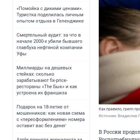
«Помойка с дикими ценами».
Туристка поделилась личным
опытом отдыха в Геленджике
Смертельный аудит: за что в
начале 2000-х убили бывшего
главбуха нефтяной компании
Уфы
Миллиарды на дешевых
стейках: сколько
зарабатывают fix-price-
рестораны «The Бык» и как
устроена их франшиза
Подарок на 18-летие от
Как правило, грипп пр
мошенников: как новая схема
Источник: 
Владислав Л
с «переоформлением» номера
оставит вас без денег
В России продо
Роспотребнадзор
Apple приняла журналиста за