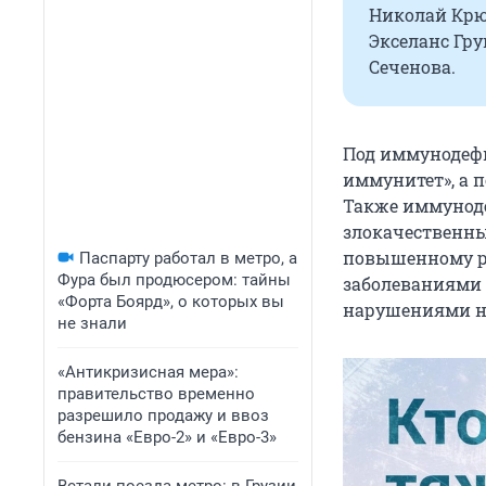
Николай Крю
Экселанс Гру
Сеченова.
Под иммунодеф
иммунитет», а 
Также иммуноде
злокачественны
повышенному р
Паспарту работал в метро, а
Фура был продюсером: тайны
заболеваниями 
«Форта Боярд», о которых вы
нарушениями не
не знали
«Антикризисная мера»:
правительство временно
разрешило продажу и ввоз
бензина «Евро-2» и «Евро-3»