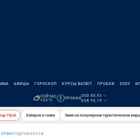
АММА
АФИША
ГОРОСКОП
КУРСЫ ВАЛЮТ
ПРОБКИ
ZODY
И
USD 80,93
СЕЙЧАС
3
ПРОБКИ
+24°C
EUR 93,19
над Уфой
Хабиров в гневе
Змеи на популярном туристическом мар
 ОРВИ
ПОДРОБНОСТИ