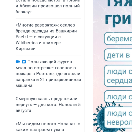
Встали поезда метро: в Грузии
и Абхазии произошел полный
блэкаут
«Многие разорятся»: селлер
бренда одежды из Башкирии
Paetki — о ситуации с
Wildberries и примере
Киргизии
Полыхающий фургон
мчал по встречке: главное о
пожаре в Ростове, где сгорели
заправка и 21 припаркованная
машина
Смертную казнь предложили
вернуть — для кого. Новости 5
августа
«Мы видим нового Нолана»: с
каким настроем нужно