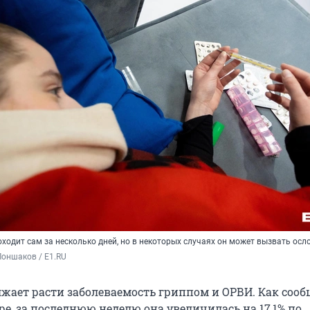
оходит сам за несколько дней, но в некоторых случаях он может вызвать ос
оншаков / E1.RU
лжает расти заболеваемость гриппом и ОРВИ. Как соо
е, за последнюю неделю она увеличилась на 17,1% по