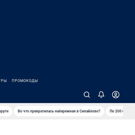
ГРЫ
ПРОМОКОДЫ
шруте
Во что превратилась набережная в Сипайлово?
По 200 баллов