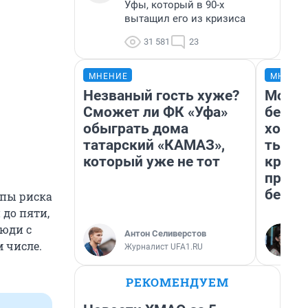
Уфы, который в 90-х
вытащил его из кризиса
31 581
23
МНЕНИЕ
МНЕНИ
Незваный гость хуже?
Мой б
Сможет ли ФК «Уфа»
береж
обыграть дома
хотел
татарский «КАМАЗ»,
тысяч
который уже не тот
креди
приех
безоп
ппы риска
 до пяти,
люди с
Антон Селиверстов
 числе.
Журналист UFA1.RU
РЕКОМЕНДУЕМ