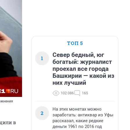
ТОП 5
Север бедный, юг
1
богатый: журналист
проехал все города
Башкирии — какой из
них лучший
102 086
165
ложнения
На этих монетах можно
2
заработать: антиквар из Уфы
рассказал, какие редкие
бщили в
деньги 1961 по 2016 год