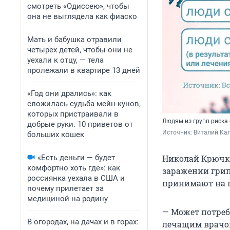
смотреть «Одиссею», чтобы
она не выглядела как фиаско
Мать и бабушка отравили
четырех детей, чтобы они не
уехали к отцу, — тела
пролежали в квартире 13 дней
«Год они дрались»: как
сложилась судьба мейн-кунов,
которых пристраивали в
Людям из групп риска
добрые руки. 10 приветов от
Источник: 
Виталий Кал
больших кошек
«Есть деньги — будет
Николай Крючко
комфортно хоть где»: как
заражении грип
россиянка уехала в США и
принимают на п
почему прилетает за
медициной на родину
— Может потреб
В огородах, на дачах и в горах:
лечащим врачом