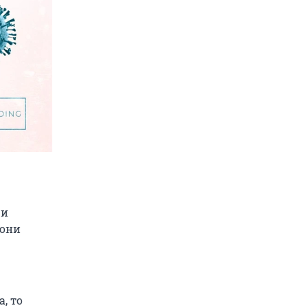
ри
 они
, то