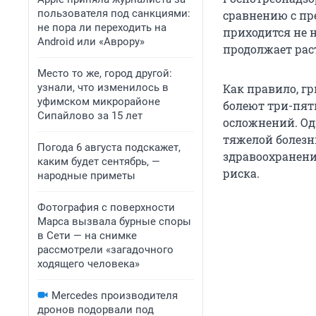
пользователя под санкциями:
сравнению с пр
не пора ли переходить на
приходится не н
Android или «Аврору»
продолжает рас
Место то же, город другой:
узнали, что изменилось в
Как правило, г
уфимском микрорайоне
болеют три-пять
Сипайлово за 15 лет
осложнений. Од
тяжелой болезн
Погода 6 августа подскажет,
здравоохранени
каким будет сентябрь, —
риска.
народные приметы
Фотография с поверхности
Марса вызвала бурные споры
в Сети — на снимке
рассмотрели «загадочного
ходящего человека»
Mercedes производителя
дронов подорвали под