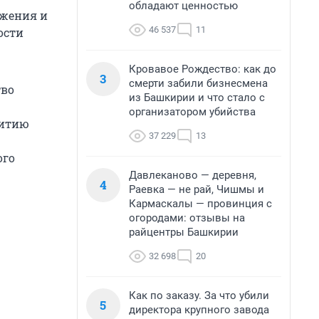
обладают ценностью
ажения и
46 537
11
ости
Кровавое Рождество: как до
3
смерти забили бизнесмена
тво
из Башкирии и что стало с
организатором убийства
витию
37 229
13
ого
Давлеканово — деревня,
4
Раевка — не рай, Чишмы и
Кармаскалы — провинция с
огородами: отзывы на
райцентры Башкирии
32 698
20
Как по заказу. За что убили
5
директора крупного завода