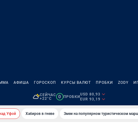
АММА
АФИША
ГОРОСКОП
КУРСЫ ВАЛЮТ
ПРОБКИ
ZODY
И
USD 80,93
СЕЙЧАС
0
ПРОБКИ
+22°C
EUR 93,19
над Уфой
Хабиров в гневе
Змеи на популярном туристическом мар