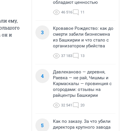
обладают ценностью
46 516
11
ли ему,
большого
Кровавое Рождество: как до
3
смерти забили бизнесмена
 он и
из Башкирии и что стало с
организатором убийства
37 183
13
Давлеканово — деревня,
4
Раевка — не рай, Чишмы и
Кармаскалы — провинция с
огородами: отзывы на
райцентры Башкирии
32 541
20
Как по заказу. За что убили
5
директора крупного завода