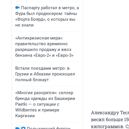
Паспарту работал в метро, а
Фура был продюсером: тайны
«Форта Боярд», о которых вы
не знали
«Антикризисная мера»:
правительство временно
разрешило продажу и ввоз
бензина «Евро-2» и «Евро-3»
Встали поездами метро: в
Грузии и Абхазии произошел
полный блэкаут
«Многие разорятся»: селлер
бренда одежды из Башкирии
Paetki — о ситуации с
Wildberries и примере
Александру Тесл
Киргизии
весил больше 15
килограммов. С
Полыхающий фургон