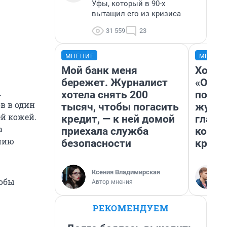
Уфы, который в 90-х
вытащил его из кризиса
31 559
23
МНЕНИЕ
МНЕНИ
Мой банк меня
Хоть 
бережет. Журналист
«Одис
.
хотела снять 200
понра
в в один
тысяч, чтобы погасить
журна
й кожей.
кредит, — к ней домой
главн
а
приехала служба
котор
ению
безопасности
крити
Ксения Владимирская
тобы
Автор мнения
РЕКОМЕНДУЕМ