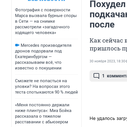
Похудел 
Фотография с поверхности
подкача
Марса вызвала бурные споры
в Сети — на снимке
после
рассмотрели «загадочного
ходящего человека»
Как сейчас 
Mercedes производителя
пришлось п
дронов подорвали под
Екатеринбургом —
30 ноября 2023, 18:30
рассказываем всё, что
известно о покушении
1
коммент
Сможете не попасться на
уловки? На вопросах этого
теста спотыкаются 90 % людей
«Меня постоянно держали
ниже плинтуса»: Миа Бойка
рассказала о тяжелом
Не удалось загр
расставании с абьюзером