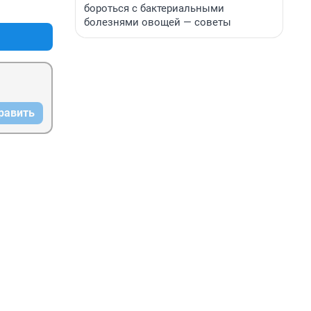
+0
–0
бороться с бактериальными
болезнями овощей — советы
равить