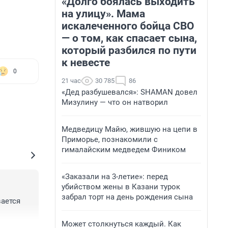
«Долго боялась выходить
на улицу». Мама
искалеченного бойца СВО
— о том, как спасает сына,
который разбился по пути
к невесте
0
21 час
30 785
86
«Дед разбушевался»: SHAMAN довел
Мизулину — что он натворил
Медведицу Майю, жившую на цепи в
Приморье, познакомили с
гималайским медведем Фиником
«Заказали на 3-летие»: перед
убийством жены в Казани турок
забрал торт на день рождения сына
ается 
Может столкнуться каждый. Как