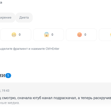
ка
ирение
Диета
0
0
0
ыделите фрагмент и нажмите Ctrl+Enter
ИИ
1
, 19:43
 смотрю, сначала ютуб канал подраскачал, а теперь раскручив
ные медиа.