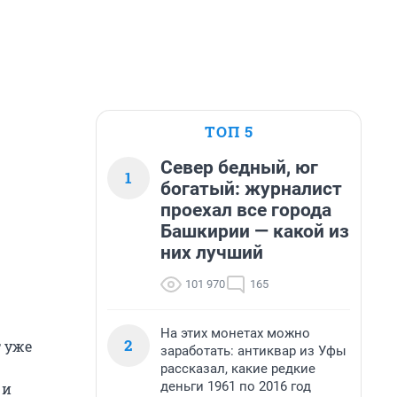
ТОП 5
Север бедный, юг
1
богатый: журналист
проехал все города
Башкирии — какой из
них лучший
101 970
165
На этих монетах можно
2
т уже
заработать: антиквар из Уфы
рассказал, какие редкие
деньги 1961 по 2016 год
 и