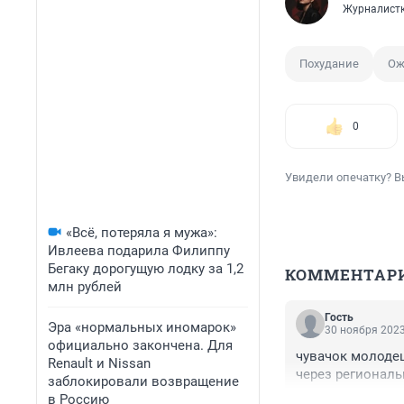
Журналист
Похудание
Ож
0
Увидели опечатку? В
«Всё, потеряла я мужа»:
Ивлеева подарила Филиппу
Бегаку дорогущую лодку за 1,2
КОММЕНТАР
млн рублей
Гость
Эра «нормальных иномарок»
30 ноября 2023
официально закончена. Для
чувачок молодец
Renault и Nissan
через региональ
заблокировали возвращение
в Россию