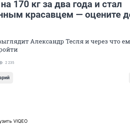
на 170 кг за два года и стал
нным красавцем — оцените д
выглядит Александр Тесля и через что е
ройти
2 235
арий
узить VIQEO