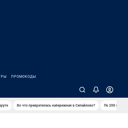
ГРЫ
ПРОМОКОДЫ
шруте
Во что превратилась набережная в Сипайлово?
По 200 баллов