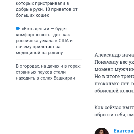
которых пристраивали в
добрые руки. 10 приветов от
больших кошек
«Есть деньги — будет
комфортно хоть где»: как
россиянка уехала в США и
почему прилетает за
медициной на родину
Александр начал
Поначалу вес ух
В огородах, на дачах и в горах:
момент мужчина
странных пауков стали
Но в итоге тре
находить в селах Башкирии
несколько лет 
обвисшей кожи
Как сейчас выг
обрести себя, с
Екатери