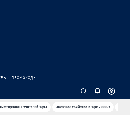
ГРЫ
ПРОМОКОДЫ
ные зарплаты учителей Уфы
Заказное убийство в Уфе 2000-х
Каким