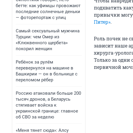
Чтобы навредит
бетте: как уфимцы провожают
подхватить как
последние солнечные деньки
привычки могут
— фоторепортаж с улиц
Питер»
.
Самый сексуальный мужчина
Турции: чем Омер из
Роль почек не 
«Клюквенного щербета»
зависит наше а
покорил женщин
хирурга-уролог
Только за одни 
Ребёнок за рулём
первичной моч
перевернулся на машине в
Башкирии — он в больнице с
переломом рёбер
Россию атаковали больше 200
тысяч дронов, а Беларусь
стягивает войска к
украинской границе: главное
об СВО за неделю
«Меня тянет сюда»: Алсу