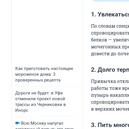
1. Увлекатьс
По словам специ
спровоцировать
белков — увели
мочегонных пре
довести до поч
Как приготовить настоящее
2. Долго тер
мороженое дома: 3
проверенных рецепта
Привычка откла
работы тоже вр
Дороги не будет: в Уфе
пузырь накапли
отменили проект новой
спровоцировать
трассы из Черниковки в
в верхних моче
Инорс
Всю Москву напугал
3. Пить мног