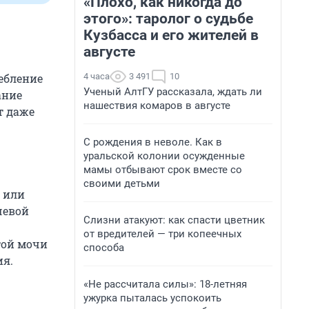
«Плохо, как никогда до
этого»: таролог о судьбе
Кузбасса и его жителей в
августе
4 часа
3 491
10
ебление
Ученый АлтГУ рассказала, ждать ли
ание
нашествия комаров в августе
т даже
С рождения в неволе. Как в
уральской колонии осужденные
мамы отбывают срок вместе со
своими детьми
 или
чевой
Слизни атакуют: как спасти цветник
от вредителей — три копеечных
той мочи
способа
ия.
«Не рассчитала силы»: 18-летняя
ужурка пыталась успокоить