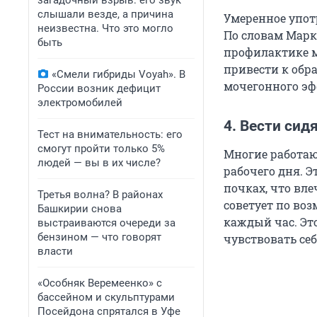
загадочный взрыв: его звук
слышали везде, а причина
Умеренное упот
неизвестна. Что это могло
По словам Марка
быть
профилактике м
привести к обра
«Смели гибриды Voyah». В
мочегонного эф
России возник дефицит
электромобилей
4. Вести сид
Тест на внимательность: его
смогут пройти только 5%
Многие работаю
людей — вы в их числе?
рабочего дня. Э
почках, что вл
Третья волна? В районах
советует по во
Башкирии снова
каждый час. Это
выстраиваются очереди за
бензином — что говорят
чувствовать себ
власти
«Особняк Веремеенко» с
бассейном и скульптурами
Посейдона спрятался в Уфе