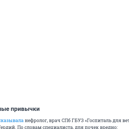
ные привычки
сказывала
нефролог, врач СПб ГБУЗ «Госпиталь для ве
ердий. По словам специалиста, для почек вредно: