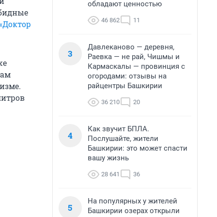
ли
обладают ценностью
обидные
46 862
11
 «Доктор
Давлеканово — деревня,
3
Раевка — не рай, Чишмы и
же
Кармаскалы — провинция с
вам
огородами: отзывы на
изме.
райцентры Башкирии
литров
36 210
20
Как звучит БПЛА.
4
Послушайте, жители
Башкирии: это может спасти
вашу жизнь
28 641
36
На популярных у жителей
5
Башкирии озерах открыли