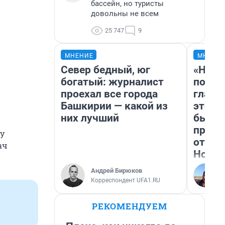
бассейн, но туристы
довольны не всем
25 747
9
МНЕНИЕ
МНЕНИ
Север бедный, юг
«Нико
богатый: журналист
побед
проехал все города
главн
Башкирии — какой из
этого
них лучший
бьет 
прока
 у
отзыв
ач
Нолан
Андрей Бирюков
Корреспондент UFA1.RU
РЕКОМЕНДУЕМ