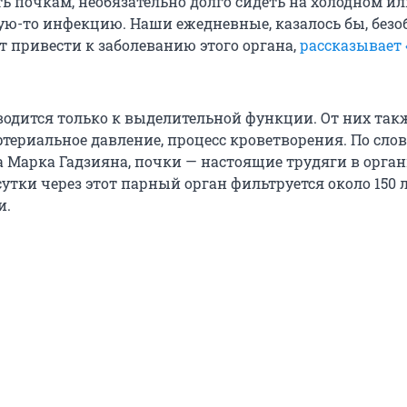
ь почкам, необязательно долго сидеть на холодном и
ую-то инфекцию. Наши ежедневные, казалось бы, без
 привести к заболеванию этого органа,
рассказывает
сводится только к выделительной функции. От них так
ртериальное давление, процесс кроветворения. По сло
а Марка Гадзияна, почки — настоящие трудяги в орган
сутки через этот парный орган фильтруется около 150 
и.