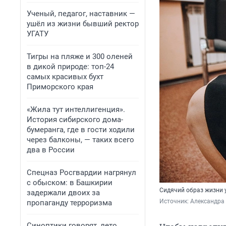
Ученый, педагог, наставник —
ушёл из жизни бывший ректор
УГАТУ
Тигры на пляже и 300 оленей
в дикой природе: топ-24
самых красивых бухт
Приморского края
«Жила тут интеллигенция».
История сибирского дома-
бумеранга, где в гости ходили
через балконы, — таких всего
два в России
Спецназ Росгвардии нагрянул
с обыском: в Башкирии
Сидячий образ жизни 
задержали двоих за
Источник: 
Александра
пропаганду терроризма
Синоптики говорят, лето