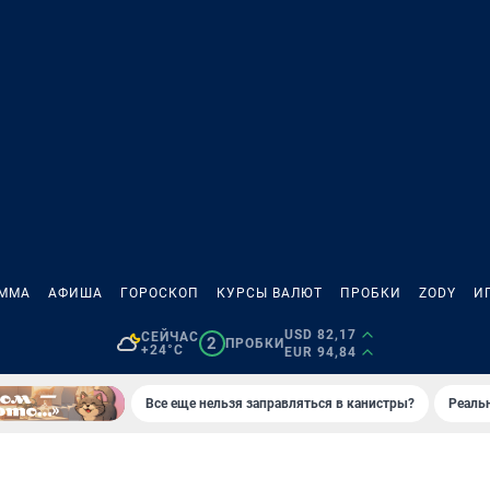
АММА
АФИША
ГОРОСКОП
КУРСЫ ВАЛЮТ
ПРОБКИ
ZODY
И
USD 82,17
СЕЙЧАС
2
ПРОБКИ
+24°C
EUR 94,84
Все еще нельзя заправляться в канистры?
Реаль