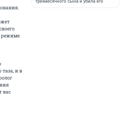
трехмесячного сына и убила его
дования.
ожет
своего
 режиме.
о
таза, и в
ролог
ения
т вас