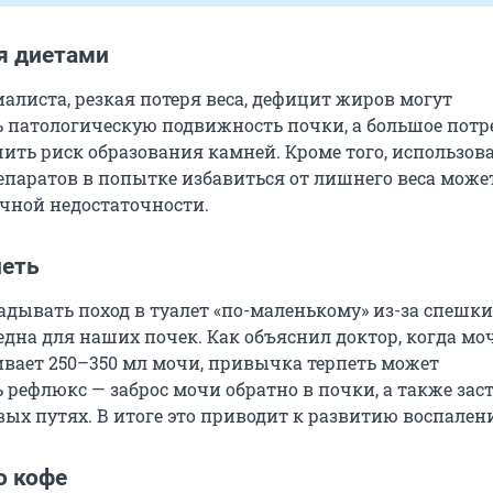
я диетами
алиста, резкая потеря веса, дефицит жиров могут
 патологическую подвижность почки, а большое потр
чить риск образования камней. Кроме того, использов
паратов в попытке избавиться от лишнего веса може
ечной недостаточности.
петь
дывать поход в туалет «по-маленькому» из-за спешки
една для наших почек. Как объяснил доктор, когда мо
вает 250–350 мл мочи, привычка терпеть может
 рефлюкс — заброс мочи обратно в почки, а также зас
вых путях. В итоге это приводит к развитию воспален
о кофе