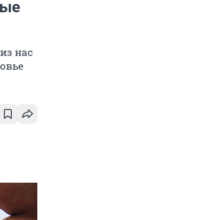
рые
из нас
ровье