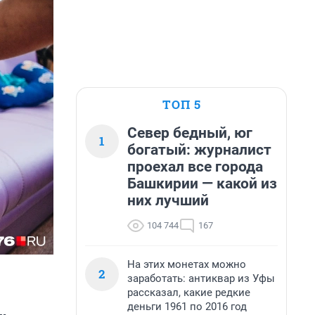
ТОП 5
Север бедный, юг
1
богатый: журналист
проехал все города
Башкирии — какой из
них лучший
104 744
167
На этих монетах можно
2
заработать: антиквар из Уфы
рассказал, какие редкие
деньги 1961 по 2016 год